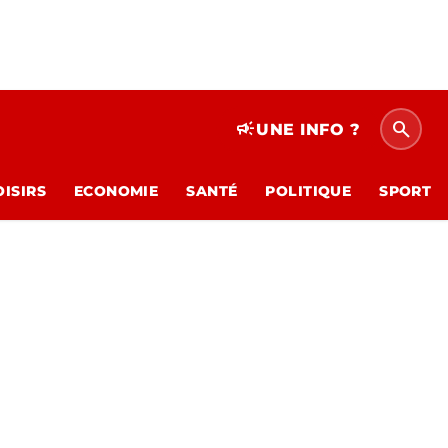
search
campaign
UNE INFO ?
OISIRS
ECONOMIE
SANTÉ
POLITIQUE
SPORT