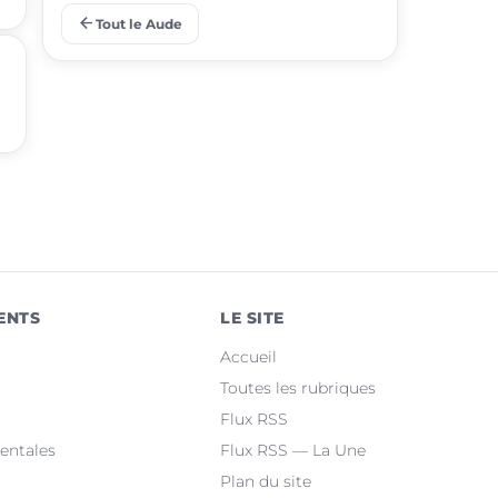
arrow_back
Tout le Aude
place
Gruissan
place
Leucate
place
Villemoustaussou
place
Fleury
place
Cuxac-d'Aude
place
Salles-d'Aude
ENTS
LE SITE
place
Bram
Accueil
place
Sallèles-d'Aude
Toutes les rubriques
Flux RSS
place
Quillan
entales
Flux RSS — La Une
Plan du site