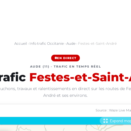
Accueil
›
Info trafic Occitanie
›
Aude
› Festes-et-Saint-André
EN DIRECT
AUDE (11) · TRAFIC EN TEMPS RÉEL
rafic
Festes-et-Saint
uchons, travaux et ralentissements en direct sur les routes de Fe
André et ses environs.
Source : Waze Live M