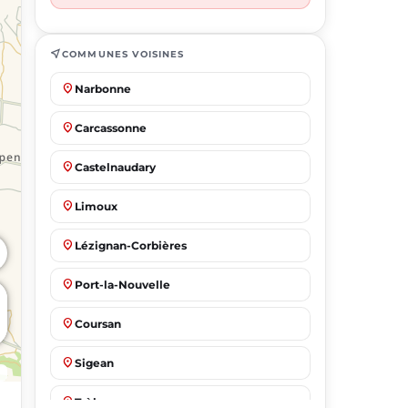
near_me
COMMUNES VOISINES
place
Narbonne
place
Carcassonne
place
Castelnaudary
place
Limoux
place
Lézignan-Corbières
place
Port-la-Nouvelle
place
Coursan
place
Sigean
place
Trèbes