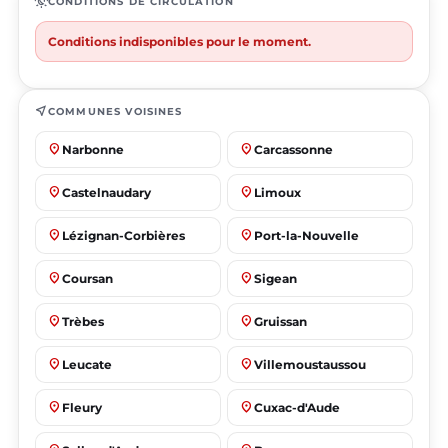
routine
CONDITIONS DE CIRCULATION
Conditions indisponibles pour le moment.
near_me
COMMUNES VOISINES
place
place
Narbonne
Carcassonne
place
place
Castelnaudary
Limoux
place
place
Lézignan-Corbières
Port-la-Nouvelle
place
place
Coursan
Sigean
place
place
Trèbes
Gruissan
place
place
Leucate
Villemoustaussou
place
place
Fleury
Cuxac-d'Aude