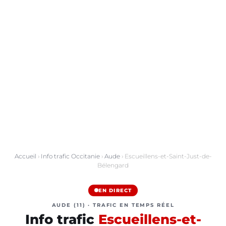
Accueil
›
Info trafic Occitanie
›
Aude
› Escueillens-et-Saint-Just-de-
Bélengard
EN DIRECT
AUDE (11) · TRAFIC EN TEMPS RÉEL
Info trafic
Escueillens-et-