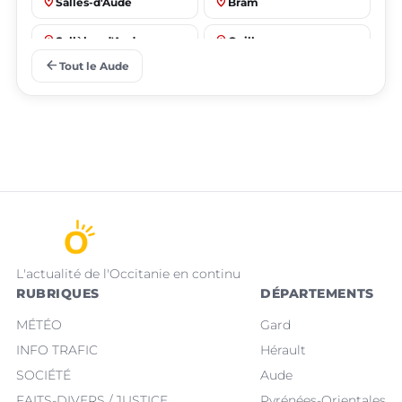
place
place
Salles-d'Aude
Bram
place
place
Sallèles-d'Aude
Quillan
arrow_back
Tout le Aude
L'actualité de l'Occitanie en continu
RUBRIQUES
DÉPARTEMENTS
MÉTÉO
Gard
INFO TRAFIC
Hérault
SOCIÉTÉ
Aude
FAITS-DIVERS / JUSTICE
Pyrénées-Orientales