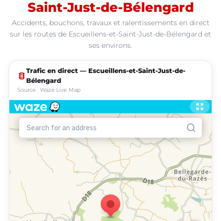
Saint-Just-de-Bélengard
Accidents, bouchons, travaux et ralentissements en direct
sur les routes de Escueillens-et-Saint-Just-de-Bélengard et
ses environs.
Trafic en direct — Escueillens-et-Saint-Just-de-
traffic
Bélengard
Source : Waze Live Map