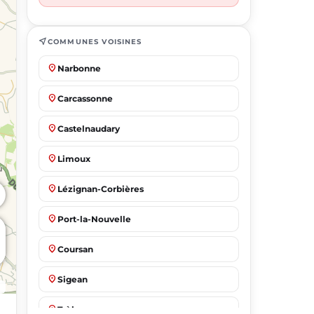
near_me
COMMUNES VOISINES
place
Narbonne
place
Carcassonne
place
Castelnaudary
place
Limoux
place
Lézignan-Corbières
place
Port-la-Nouvelle
place
Coursan
place
Sigean
place
Trèbes