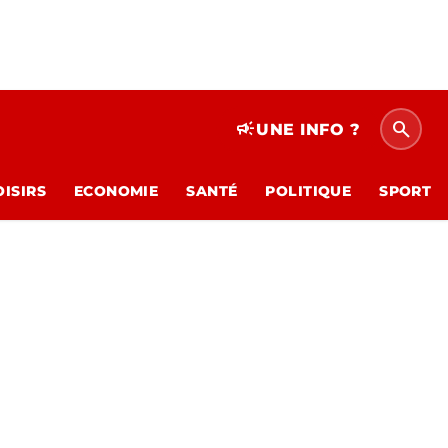
search
campaign
UNE INFO ?
OISIRS
ECONOMIE
SANTÉ
POLITIQUE
SPORT