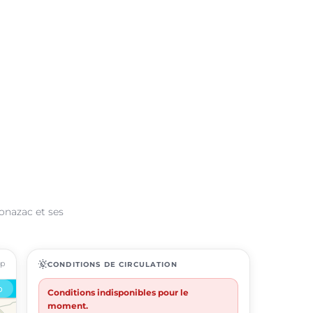
onazac et ses
ap
routine
CONDITIONS DE CIRCULATION
Conditions indisponibles pour le
moment.