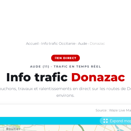
Accueil
›
Info trafic Occitanie
›
Aude
› Donazac
EN DIRECT
AUDE (11) · TRAFIC EN TEMPS RÉEL
Info trafic
Donazac
ouchons, travaux et ralentissements en direct sur les routes de D
environs.
Source : Waze Live M