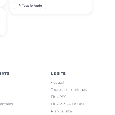
arrow_back
Tout le Aude
place
Gruissan
place
Leucate
place
Villemoustaussou
place
Fleury
place
Cuxac-d'Aude
place
Salles-d'Aude
ENTS
LE SITE
place
Bram
Accueil
place
Sallèles-d'Aude
Toutes les rubriques
Flux RSS
place
Quillan
entales
Flux RSS — La Une
Plan du site