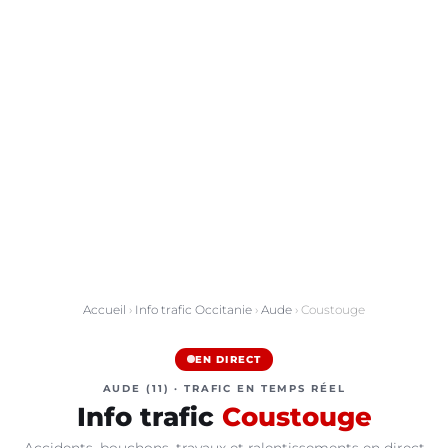
Accueil
›
Info trafic Occitanie
›
Aude
› Coustouge
EN DIRECT
AUDE (11) · TRAFIC EN TEMPS RÉEL
Info trafic
Coustouge
Accidents, bouchons, travaux et ralentissements en direct