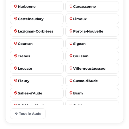
place
place
Narbonne
Carcassonne
place
place
Castelnaudary
Limoux
place
place
Lézignan-Corbières
Port-la-Nouvelle
place
place
Coursan
Sigean
place
place
Trèbes
Gruissan
place
place
Leucate
Villemoustaussou
place
place
Fleury
Cuxac-d'Aude
place
place
Salles-d'Aude
Bram
place
place
Sallèles-d'Aude
Quillan
arrow_back
Tout le Aude