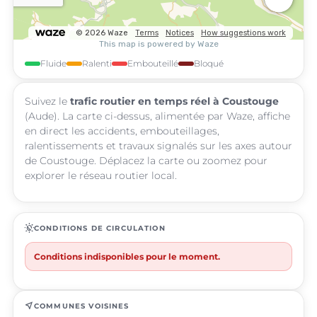
Fluide
Ralenti
Embouteillé
Bloqué
Suivez le
trafic routier en temps réel à Coustouge
(Aude). La carte ci-dessus, alimentée par Waze, affiche
en direct les accidents, embouteillages,
ralentissements et travaux signalés sur les axes autour
de Coustouge. Déplacez la carte ou zoomez pour
explorer le réseau routier local.
routine
CONDITIONS DE CIRCULATION
Conditions indisponibles pour le moment.
near_me
COMMUNES VOISINES