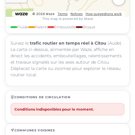
Fluide
Ralenti
Embouteillé
Bloqué
Suivez le
trafic routier en temps réel à Citou
(Aude).
La carte ci-dessus, alimentée par Waze, affiche en
direct les accidents, embouteillages, ralentissements
et travaux signalés sur les axes autour de Citou.
Déplacez la carte ou zoomez pour explorer le réseau
routier local.
routine
CONDITIONS DE CIRCULATION
Conditions indisponibles pour le moment.
near_me
COMMUNES VOISINES