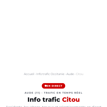
Accueil
›
Info trafic Occitanie
›
Aude
› Citou
EN DIRECT
AUDE (11) · TRAFIC EN TEMPS RÉEL
Info trafic
Citou
Accidents, bouchons, travaux et ralentissements en direct