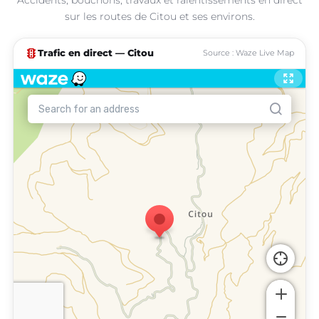
sur les routes de Citou et ses environs.
traffic
Trafic en direct — Citou
Source : Waze Live Map