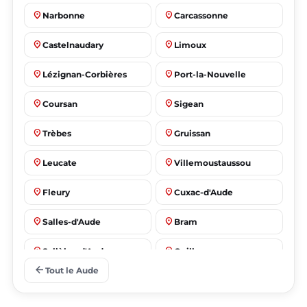
place
place
Narbonne
Carcassonne
place
place
Castelnaudary
Limoux
place
place
Lézignan-Corbières
Port-la-Nouvelle
place
place
Coursan
Sigean
place
place
Trèbes
Gruissan
place
place
Leucate
Villemoustaussou
place
place
Fleury
Cuxac-d'Aude
place
place
Salles-d'Aude
Bram
place
place
Sallèles-d'Aude
Quillan
arrow_back
Tout le Aude