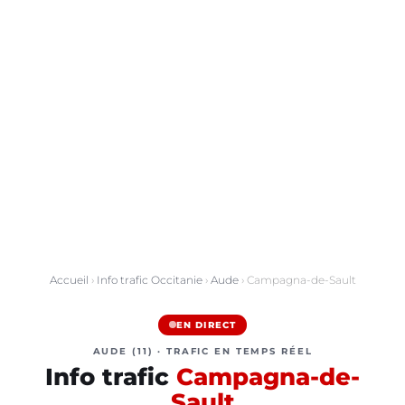
Accueil
›
Info trafic Occitanie
›
Aude
› Campagna-de-Sault
EN DIRECT
AUDE (11) · TRAFIC EN TEMPS RÉEL
Info trafic
Campagna-de-
Sault