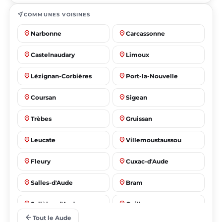
near_me
COMMUNES VOISINES
place
place
Narbonne
Carcassonne
place
place
Castelnaudary
Limoux
place
place
Lézignan-Corbières
Port-la-Nouvelle
place
place
Coursan
Sigean
place
place
Trèbes
Gruissan
place
place
Leucate
Villemoustaussou
place
place
Fleury
Cuxac-d'Aude
place
place
Salles-d'Aude
Bram
place
place
Sallèles-d'Aude
Quillan
arrow_back
Tout le Aude