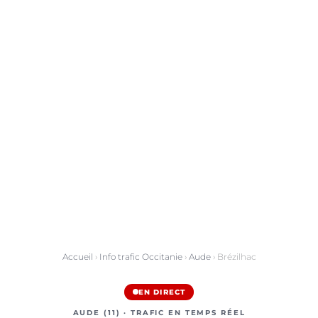
Accueil
›
Info trafic Occitanie
›
Aude
› Brézilhac
EN DIRECT
AUDE (11) · TRAFIC EN TEMPS RÉEL