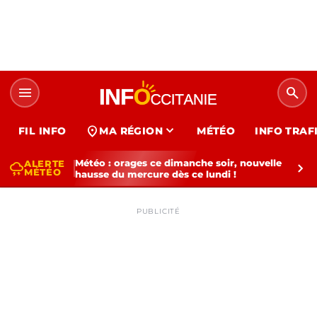
menu
search
expand_more
location_on
FIL INFO
MA RÉGION
MÉTÉO
INFO TRAF
Météo : orages ce dimanche soir, nouvelle
ALERTE
thunderstorm
chevron_right
MÉTÉO
hausse du mercure dès ce lundi !
PUBLICITÉ