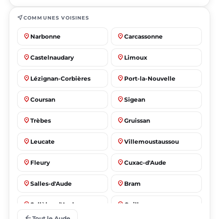
near_me
COMMUNES VOISINES
place
place
Narbonne
Carcassonne
place
place
Castelnaudary
Limoux
place
place
Lézignan-Corbières
Port-la-Nouvelle
place
place
Coursan
Sigean
place
place
Trèbes
Gruissan
place
place
Leucate
Villemoustaussou
place
place
Fleury
Cuxac-d'Aude
place
place
Salles-d'Aude
Bram
place
place
Sallèles-d'Aude
Quillan
arrow_back
Tout le Aude