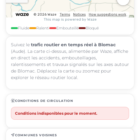
Fluide
Ralenti
Embouteillé
Bloqué
Suivez le
trafic routier en temps réel à Blomac
(Aude). La carte ci-dessus, alimentée par Waze, affiche
en direct les accidents, embouteillages,
ralentissements et travaux signalés sur les axes autour
de Blomac. Déplacez la carte ou zoomez pour
explorer le réseau routier local.
routine
CONDITIONS DE CIRCULATION
Conditions indisponibles pour le moment.
near_me
COMMUNES VOISINES