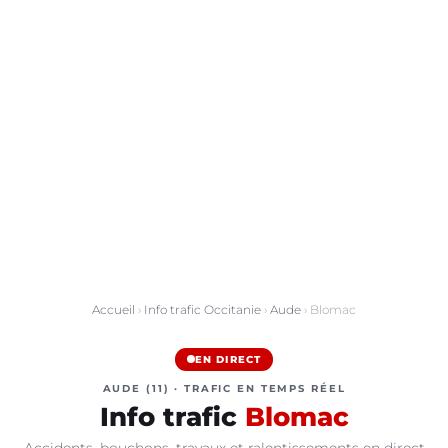
Accueil
›
Info trafic Occitanie
›
Aude
› Blomac
EN DIRECT
AUDE (11) · TRAFIC EN TEMPS RÉEL
Info trafic
Blomac
Accidents, bouchons, travaux et ralentissements en direct