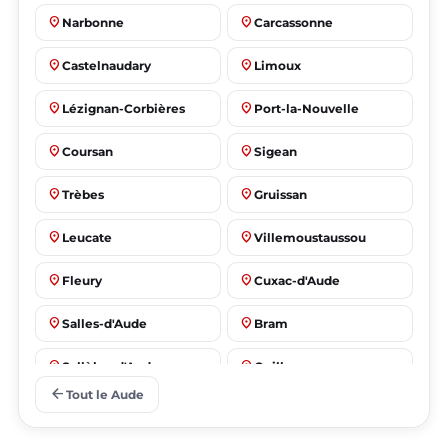
place
place
Narbonne
Carcassonne
place
place
Castelnaudary
Limoux
place
place
Lézignan-Corbières
Port-la-Nouvelle
place
place
Coursan
Sigean
place
place
Trèbes
Gruissan
place
place
Leucate
Villemoustaussou
place
place
Fleury
Cuxac-d'Aude
place
place
Salles-d'Aude
Bram
place
place
Sallèles-d'Aude
Quillan
arrow_back
Tout le Aude