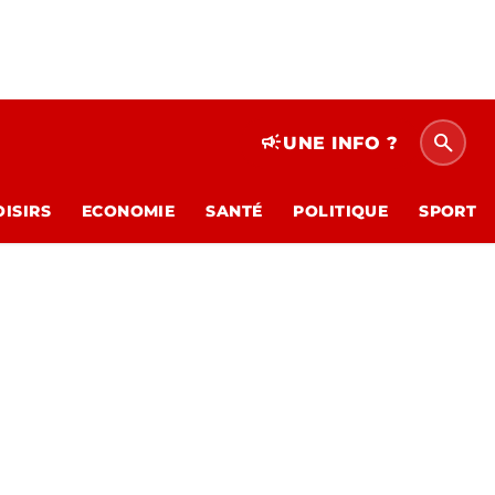
search
campaign
UNE INFO ?
OISIRS
ECONOMIE
SANTÉ
POLITIQUE
SPORT