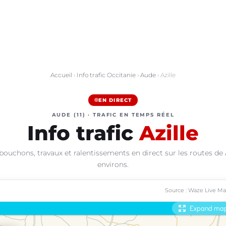
Accueil
›
Info trafic Occitanie
›
Aude
› Azille
EN DIRECT
AUDE (11) · TRAFIC EN TEMPS RÉEL
Info trafic
Azille
bouchons, travaux et ralentissements en direct sur les routes de A
environs.
Source : Waze Live M