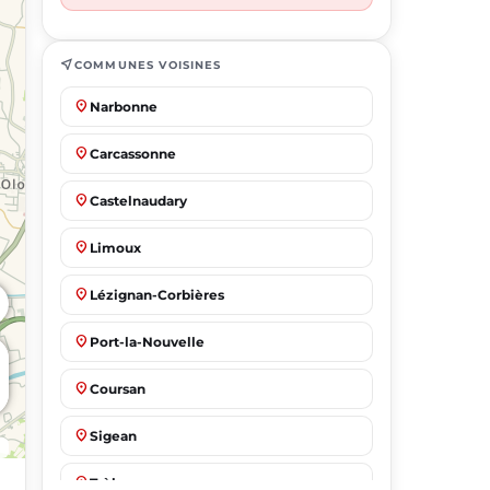
near_me
COMMUNES VOISINES
place
Narbonne
place
Carcassonne
place
Castelnaudary
place
Limoux
place
Lézignan-Corbières
place
Port-la-Nouvelle
place
Coursan
place
Sigean
place
Trèbes