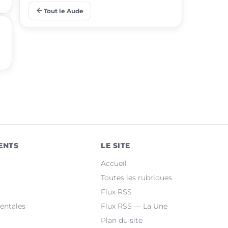
arrow_back
Tout le Aude
place
Gruissan
place
Leucate
place
Villemoustaussou
place
Fleury
place
Cuxac-d'Aude
place
Salles-d'Aude
ENTS
LE SITE
place
Bram
Accueil
place
Sallèles-d'Aude
Toutes les rubriques
Flux RSS
place
Quillan
entales
Flux RSS — La Une
Plan du site