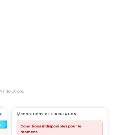
zille et ses
ap
routine
CONDITIONS DE CIRCULATION
Conditions indisponibles pour le
moment.