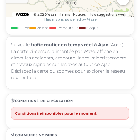
Fluide
Ralenti
Embouteillé
Bloqué
Suivez le
trafic routier en temps réel à Ajac
(Aude).
La carte ci-dessus, alimentée par Waze, affiche en
direct les accidents, embouteillages, ralentissements
et travaux signalés sur les axes autour de Ajac.
Déplacez la carte ou zoomez pour explorer le réseau
routier local.
routine
CONDITIONS DE CIRCULATION
Conditions indisponibles pour le moment.
near_me
COMMUNES VOISINES