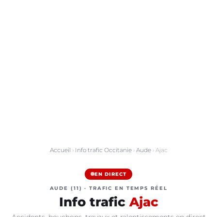
Accueil
›
Info trafic Occitanie
›
Aude
› Ajac
EN DIRECT
AUDE (11) · TRAFIC EN TEMPS RÉEL
Info trafic
Ajac
Accidents, bouchons, travaux et ralentissements en direct