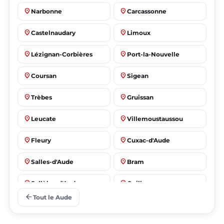
place
place
Narbonne
Carcassonne
place
place
Castelnaudary
Limoux
place
place
Lézignan-Corbières
Port-la-Nouvelle
place
place
Coursan
Sigean
place
place
Trèbes
Gruissan
place
place
Leucate
Villemoustaussou
place
place
Fleury
Cuxac-d'Aude
place
place
Salles-d'Aude
Bram
place
place
Sallèles-d'Aude
Quillan
arrow_back
Tout le Aude