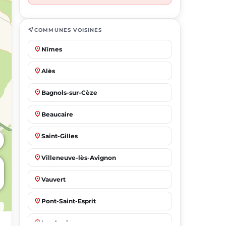
near_me
COMMUNES VOISINES
place
Nîmes
place
Alès
place
Bagnols-sur-Cèze
place
Beaucaire
place
Saint-Gilles
place
Villeneuve-lès-Avignon
place
Vauvert
place
Pont-Saint-Esprit
place
Les Angles