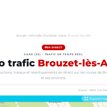
Accueil
›
Info trafic Occitanie
›
Gard
› Brouzet-lès-Alès
EN DIRECT
GARD (30) · TRAFIC EN TEMPS RÉEL
o trafic
Brouzet-lès-A
uchons, travaux et ralentissements en direct sur les routes de Br
et ses environs.
Source : Waze Live M