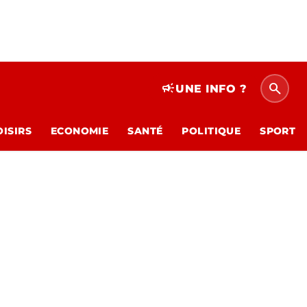
search
campaign
UNE INFO ?
OISIRS
ECONOMIE
SANTÉ
POLITIQUE
SPORT