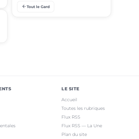
arrow_back
Tout le Gard
place
Aigues-Mortes
place
Le Grau-du-Roi
place
Uzès
place
Marguerittes
place
Rochefort-du-Gard
place
Bellegarde
ENTS
LE SITE
place
Saint-Christol-lez-Alès
Accueil
place
Manduel
Toutes les rubriques
Flux RSS
place
Laudun-l'Ardoise
entales
Flux RSS — La Une
Plan du site