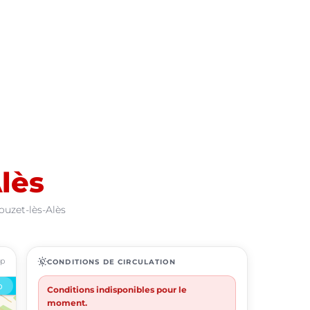
lès
ouzet-lès-Alès
ap
routine
CONDITIONS DE CIRCULATION
Conditions indisponibles pour le
moment.