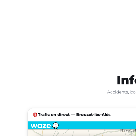
Inf
Accidents, bo
traffic
Trafic en direct — Brouzet-lès-Alès