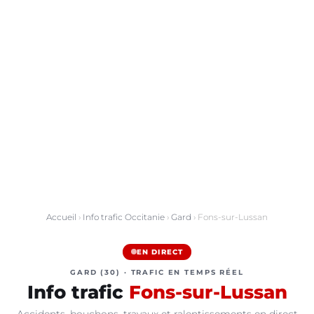
Accueil
›
Info trafic Occitanie
›
Gard
› Fons-sur-Lussan
EN DIRECT
GARD (30) · TRAFIC EN TEMPS RÉEL
Info trafic
Fons-sur-Lussan
Accidents, bouchons, travaux et ralentissements en direct