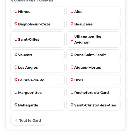
near_me
COMMUNES VOISINES
place
place
Nîmes
Alès
place
place
Bagnols-sur-Cèze
Beaucaire
Villeneuve-lès-
place
place
Saint-Gilles
Avignon
place
place
Vauvert
Pont-Saint-Esprit
place
place
Les Angles
Aigues-Mortes
place
place
Le Grau-du-Roi
Uzès
place
place
Marguerittes
Rochefort-du-Gard
place
place
Bellegarde
Saint-Christol-lez-Alès
place
place
Manduel
Laudun-l'Ardoise
arrow_back
Tout le Gard