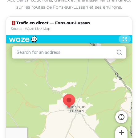
sur les routes de Fons-sur-Lussan et ses environs.
traffic
Trafic en direct — Fons-sur-Lussan
Source : Waze Live Map