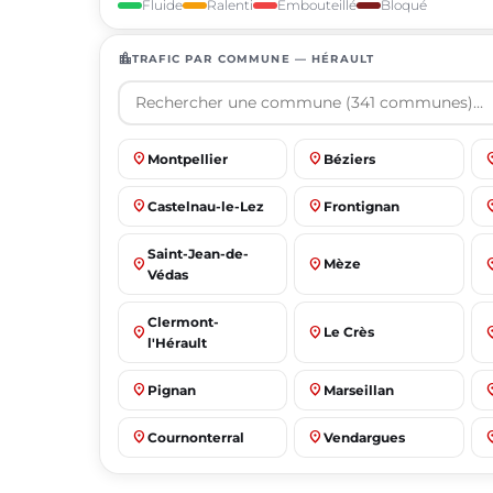
Fluide
Ralenti
Embouteillé
Bloqué
location_city
TRAFIC PAR COMMUNE — HÉRAULT
place
place
pl
Montpellier
Béziers
place
place
pl
Castelnau-le-Lez
Frontignan
Saint-Jean-de-
place
place
pl
Mèze
Védas
Clermont-
place
place
pl
Le Crès
l'Hérault
place
place
pl
Pignan
Marseillan
place
place
pl
Cournonterral
Vendargues