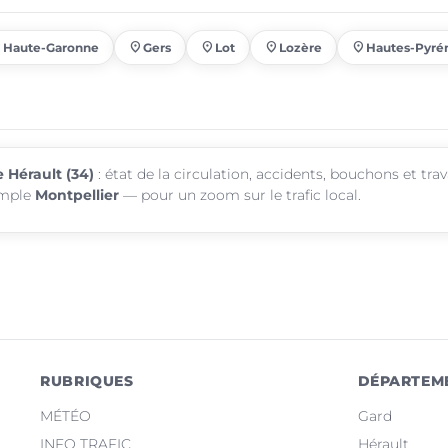
ce
place
place
place
place
Haute-Garonne
Gers
Lot
Lozère
Hautes-Pyré
e Hérault (34)
: état de la circulation, accidents, bouchons et tr
emple
Montpellier
— pour un zoom sur le trafic local.
RUBRIQUES
DÉPARTEM
MÉTÉO
Gard
INFO TRAFIC
Hérault