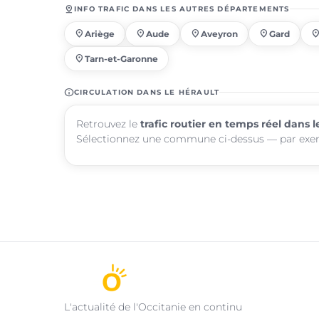
pin_drop
INFO TRAFIC DANS LES AUTRES DÉPARTEMENTS
place
place
place
place
pla
Ariège
Aude
Aveyron
Gard
place
Tarn-et-Garonne
info
CIRCULATION DANS LE HÉRAULT
Retrouvez le
trafic routier en temps réel dans l
Sélectionnez une commune ci-dessus — par ex
L'actualité de l'Occitanie en continu