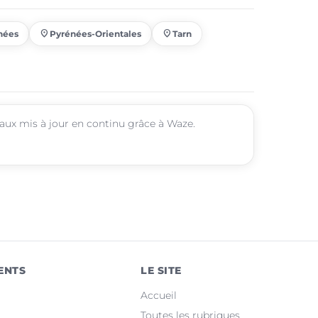
place
place
nées
Pyrénées-Orientales
Tarn
avaux mis à jour en continu grâce à Waze.
ENTS
LE SITE
Accueil
Toutes les rubriques