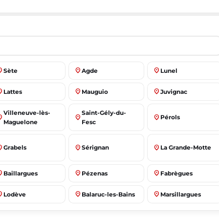
ace
place
place
Sète
Agde
Lunel
ace
place
place
Lattes
Mauguio
Juvignac
Villeneuve-lès-
Saint-Gély-du-
ace
place
place
Pérols
Maguelone
Fesc
ace
place
place
Grabels
Sérignan
La Grande-Motte
ace
place
place
Baillargues
Pézenas
Fabrègues
ace
place
place
Lodève
Balaruc-les-Bains
Marsillargues