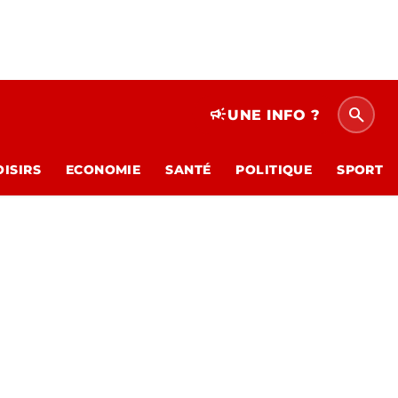
search
campaign
UNE INFO ?
OISIRS
ECONOMIE
SANTÉ
POLITIQUE
SPORT