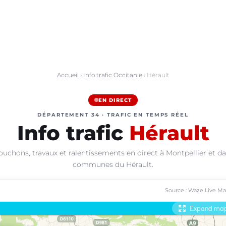
Accueil
›
Info trafic Occitanie
› Hérault
EN DIRECT
DÉPARTEMENT 34 · TRAFIC EN TEMPS RÉEL
Info trafic
Hérault
ouchons, travaux et ralentissements en direct à Montpellier et da
communes du Hérault.
Source : Waze Live M