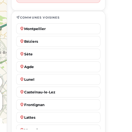
near_me
COMMUNES VOISINES
place
Montpellier
place
Béziers
place
Sète
place
Agde
place
Lunel
place
Castelnau-le-Lez
place
Frontignan
place
Lattes
place
Mauguio