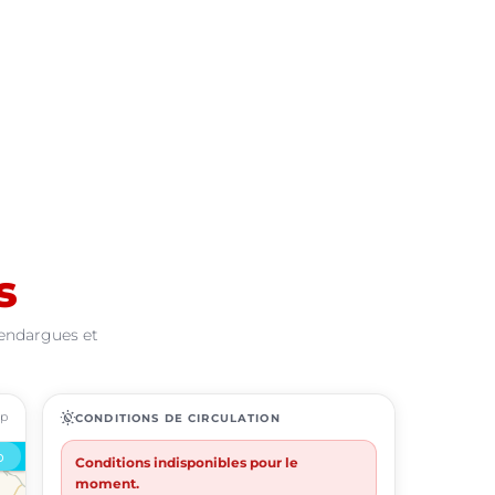
s
Vendargues et
ap
routine
CONDITIONS DE CIRCULATION
Conditions indisponibles pour le
moment.