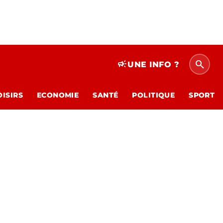
search
campaign
UNE INFO ?
OISIRS
ECONOMIE
SANTÉ
POLITIQUE
SPORT