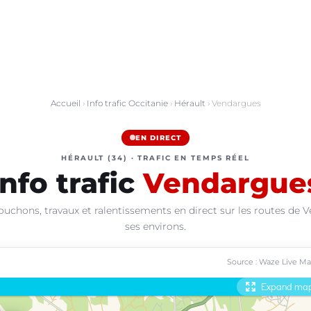
Accueil
›
Info trafic Occitanie
›
Hérault
› Vendargues
EN DIRECT
HÉRAULT (34) · TRAFIC EN TEMPS RÉEL
Info trafic
Vendargue
ouchons, travaux et ralentissements en direct sur les routes de 
ses environs.
Source : Waze Live M