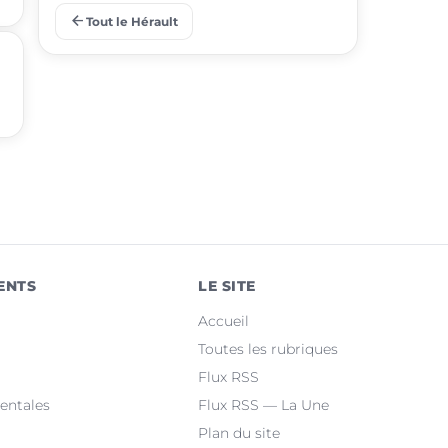
arrow_back
Tout le Hérault
place
Juvignac
place
Saint-Jean-de-Védas
place
Mèze
place
Villeneuve-lès-Maguelone
place
Saint-Gély-du-Fesc
place
Pérols
ENTS
LE SITE
place
Clermont-l'Hérault
Accueil
place
Le Crès
Toutes les rubriques
Flux RSS
place
Grabels
entales
Flux RSS — La Une
Plan du site