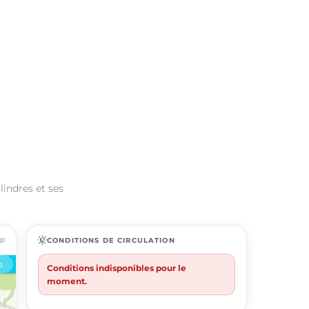
lindres et ses
ap
routine
CONDITIONS DE CIRCULATION
Conditions indisponibles pour le
moment.