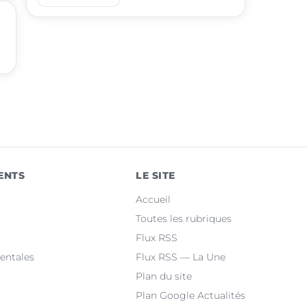
place
Aigues-Mortes
t
place
Le Grau-du-Roi
place
Uzès
place
Marguerittes
place
Rochefort-du-Gard
place
Bellegarde
ENTS
LE SITE
place
Saint-Christol-lez-Alès
Accueil
place
Manduel
Toutes les rubriques
Flux RSS
place
Laudun-l'Ardoise
entales
Flux RSS — La Une
Plan du site
Plan Google Actualités