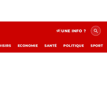
search
campaign
UNE INFO ?
OISIRS
ECONOMIE
SANTÉ
POLITIQUE
SPORT