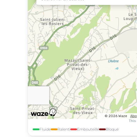
Fluide
Ralenti
Embouteillé
Bloqué