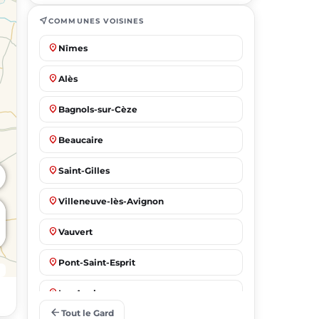
near_me
COMMUNES VOISINES
place
Nîmes
place
Alès
place
Bagnols-sur-Cèze
place
Beaucaire
place
Saint-Gilles
place
Villeneuve-lès-Avignon
place
Vauvert
place
Pont-Saint-Esprit
place
Les Angles
arrow_back
Tout le Gard