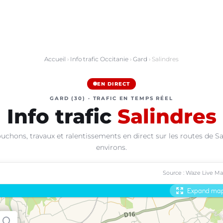
Accueil
›
Info trafic Occitanie
›
Gard
› Salindres
EN DIRECT
GARD (30) · TRAFIC EN TEMPS RÉEL
Info trafic
Salindres
uchons, travaux et ralentissements en direct sur les routes de Sa
environs.
Source : Waze Live M