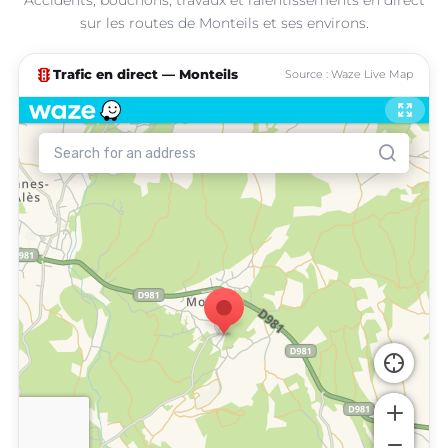
sur les routes de Monteils et ses environs.
traffic
Trafic en direct — Monteils
Source : Waze Live Map