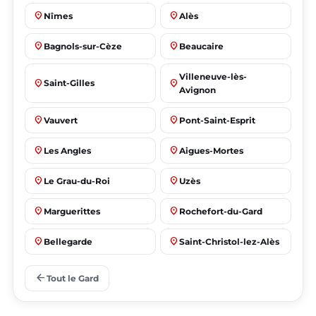
place
place
Nîmes
Alès
place
place
Bagnols-sur-Cèze
Beaucaire
Villeneuve-lès-
place
place
Saint-Gilles
Avignon
place
place
Vauvert
Pont-Saint-Esprit
place
place
Les Angles
Aigues-Mortes
place
place
Le Grau-du-Roi
Uzès
place
place
Marguerittes
Rochefort-du-Gard
place
place
Bellegarde
Saint-Christol-lez-Alès
place
place
Manduel
Laudun-l'Ardoise
arrow_back
Tout le Gard