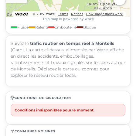
Fluide
Ralenti
Embouteillé
Bloqué
Suivez le
trafic routier en temps réel à Monteils
(Gard). La carte ci-dessus, alimentée par Waze, affiche
en direct les accidents, embouteillages,
ralentissements et travaux signalés sur les axes autour
de Monteils. Déplacez la carte ou zoomez pour
explorer le réseau routier local.
routine
CONDITIONS DE CIRCULATION
Conditions indisponibles pour le moment.
near_me
COMMUNES VOISINES