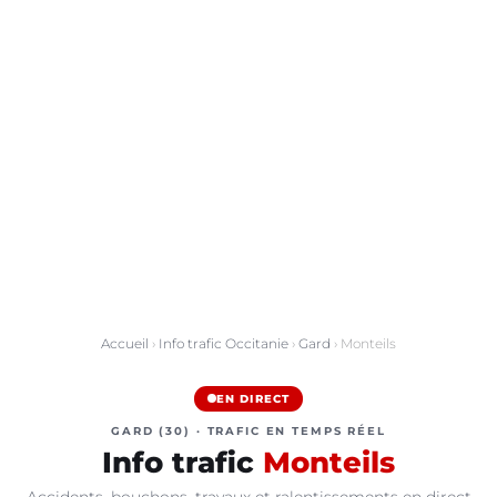
Accueil
›
Info trafic Occitanie
›
Gard
› Monteils
EN DIRECT
GARD (30) · TRAFIC EN TEMPS RÉEL
Info trafic
Monteils
Accidents, bouchons, travaux et ralentissements en direct