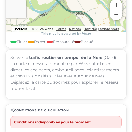
Fluide
Ralenti
Embouteillé
Bloqué
Suivez le
trafic routier en temps réel à Ners
(Gard).
La carte ci-dessus, alimentée par Waze, affiche en
direct les accidents, embouteillages, ralentissements
et travaux signalés sur les axes autour de Ners.
Déplacez la carte ou zoomez pour explorer le réseau
routier local.
routine
CONDITIONS DE CIRCULATION
Conditions indisponibles pour le moment.