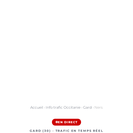
Accueil
›
Info trafic Occitanie
›
Gard
› Ners
EN DIRECT
GARD (30) · TRAFIC EN TEMPS RÉEL