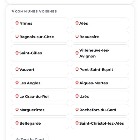
near_me
COMMUNES VOISINES
place
place
Nîmes
Alès
place
place
Bagnols-sur-Cèze
Beaucaire
Villeneuve-lès-
place
place
Saint-Gilles
Avignon
place
place
Vauvert
Pont-Saint-Esprit
place
place
Les Angles
Aigues-Mortes
place
place
Le Grau-du-Roi
Uzès
place
place
Marguerittes
Rochefort-du-Gard
place
place
Bellegarde
Saint-Christol-lez-Alès
place
place
Manduel
Laudun-l'Ardoise
arrow_back
Tout le Gard