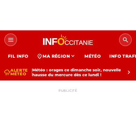
menu
search
expand_more
location_on
FIL INFO
MA RÉGION
MÉTÉO
INFO TRAF
Météo : orages ce dimanche soir, nouvelle
ALERTE
thunderstorm
chevron_right
MÉTÉO
hausse du mercure dès ce lundi !
PUBLICITÉ