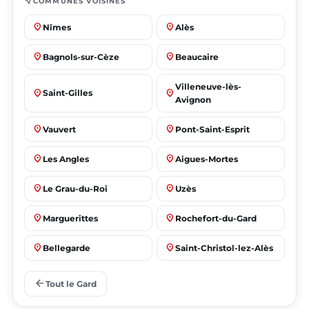
near_me
COMMUNES VOISINES
place
place
Nîmes
Alès
place
place
Bagnols-sur-Cèze
Beaucaire
Villeneuve-lès-
place
place
Saint-Gilles
Avignon
place
place
Vauvert
Pont-Saint-Esprit
place
place
Les Angles
Aigues-Mortes
place
place
Le Grau-du-Roi
Uzès
place
place
Marguerittes
Rochefort-du-Gard
place
place
Bellegarde
Saint-Christol-lez-Alès
place
place
Manduel
Laudun-l'Ardoise
arrow_back
Tout le Gard