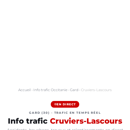
Accueil
›
Info trafic Occitanie
›
Gard
› Cruviers-Lascours
EN DIRECT
GARD (30) · TRAFIC EN TEMPS RÉEL
Info trafic
Cruviers-Lascours
Accidents, bouchons, travaux et ralentissements en direct