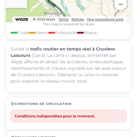
Fluide
Ralenti
Embouteillé
Bloqué
Suivez le
trafic routier en temps réel à Cruviers-
Lascours
(Gard). La carte ci-dessus, alimentée par
Waze, affiche en direct les accidents, embouteillages,
ralentissements et travaux signalés sur les axes autour
de Cruviers-Lascours. Déplacez la carte ou zoomez
pour explorer le réseau routier local.
routine
CONDITIONS DE CIRCULATION
Conditions indisponibles pour le moment.