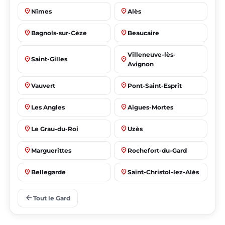
place
place
Nîmes
Alès
place
place
Bagnols-sur-Cèze
Beaucaire
Villeneuve-lès-
place
place
Saint-Gilles
Avignon
place
place
Vauvert
Pont-Saint-Esprit
place
place
Les Angles
Aigues-Mortes
place
place
Le Grau-du-Roi
Uzès
place
place
Marguerittes
Rochefort-du-Gard
place
place
Bellegarde
Saint-Christol-lez-Alès
place
place
Manduel
Laudun-l'Ardoise
arrow_back
Tout le Gard