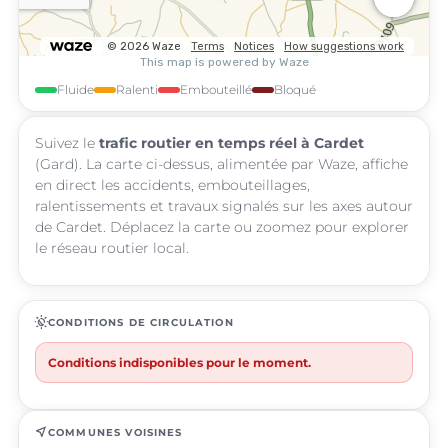
Fluide
Ralenti
Embouteillé
Bloqué
Suivez le
trafic routier en temps réel à Cardet
(Gard). La carte ci-dessus, alimentée par Waze, affiche
en direct les accidents, embouteillages,
ralentissements et travaux signalés sur les axes autour
de Cardet. Déplacez la carte ou zoomez pour explorer
le réseau routier local.
routine
CONDITIONS DE CIRCULATION
Conditions indisponibles pour le moment.
near_me
COMMUNES VOISINES