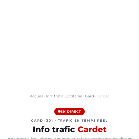
Accueil
›
Info trafic Occitanie
›
Gard
› Cardet
EN DIRECT
GARD (30) · TRAFIC EN TEMPS RÉEL
Info trafic
Cardet
Accidents, bouchons, travaux et ralentissements en direct