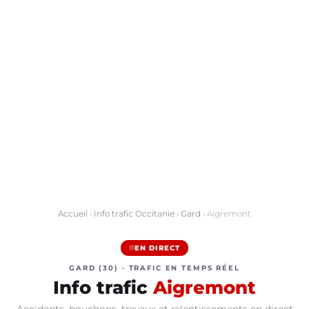
Accueil
›
Info trafic Occitanie
›
Gard
› Aigremont
EN DIRECT
GARD (30) · TRAFIC EN TEMPS RÉEL
Info trafic
Aigremont
Accidents, bouchons, travaux et ralentissements en direct