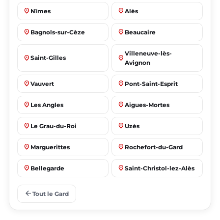
place
place
Nîmes
Alès
place
place
Bagnols-sur-Cèze
Beaucaire
Villeneuve-lès-
place
place
Saint-Gilles
Avignon
place
place
Vauvert
Pont-Saint-Esprit
place
place
Les Angles
Aigues-Mortes
place
place
Le Grau-du-Roi
Uzès
place
place
Marguerittes
Rochefort-du-Gard
place
place
Bellegarde
Saint-Christol-lez-Alès
place
place
Manduel
Laudun-l'Ardoise
arrow_back
Tout le Gard