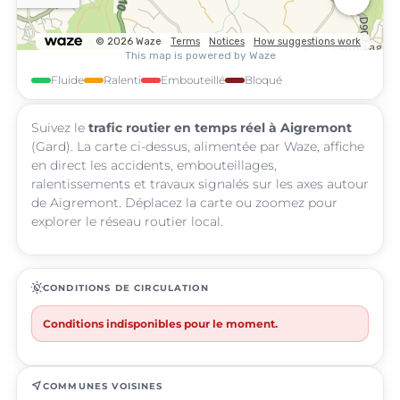
Fluide
Ralenti
Embouteillé
Bloqué
Suivez le
trafic routier en temps réel à Aigremont
(Gard). La carte ci-dessus, alimentée par Waze, affiche
en direct les accidents, embouteillages,
ralentissements et travaux signalés sur les axes autour
de Aigremont. Déplacez la carte ou zoomez pour
explorer le réseau routier local.
routine
CONDITIONS DE CIRCULATION
Conditions indisponibles pour le moment.
near_me
COMMUNES VOISINES