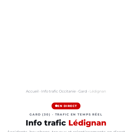
Accueil
›
Info trafic Occitanie
›
Gard
› Lédignan
EN DIRECT
GARD (30) · TRAFIC EN TEMPS RÉEL
Info trafic
Lédignan
Accidents, bouchons, travaux et ralentissements en direct