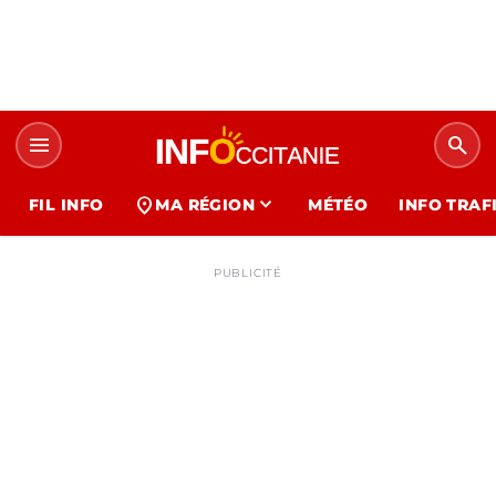
menu
search
expand_more
location_on
FIL INFO
MA RÉGION
MÉTÉO
INFO TRAF
PUBLICITÉ