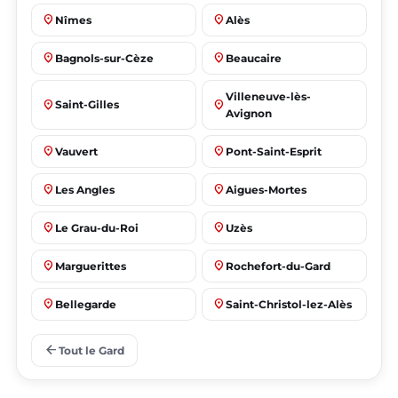
place
place
Nîmes
Alès
place
place
Bagnols-sur-Cèze
Beaucaire
Villeneuve-lès-
place
place
Saint-Gilles
Avignon
place
place
Vauvert
Pont-Saint-Esprit
place
place
Les Angles
Aigues-Mortes
place
place
Le Grau-du-Roi
Uzès
place
place
Marguerittes
Rochefort-du-Gard
place
place
Bellegarde
Saint-Christol-lez-Alès
place
place
Manduel
Laudun-l'Ardoise
arrow_back
Tout le Gard