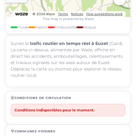
Fluide
Ralenti
Embouteillé
Bloqué
Suivez le
trafic routier en temps réel à Euzet
(Gard).
La carte ci-dessus, alimentée par Waze, affiche en
direct les accidents, embouteillages, ralentissements
et travaux signalés sur les axes autour de Euzet.
Déplacez la carte ou zoomez pour explorer le réseau
routier local.
routine
CONDITIONS DE CIRCULATION
Conditions indisponibles pour le moment.
near_me
COMMUNES VOISINES