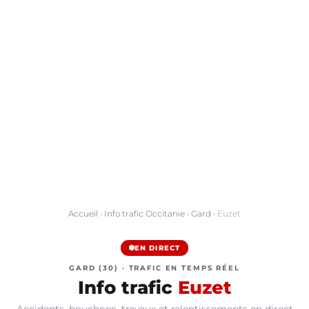
Accueil
›
Info trafic Occitanie
›
Gard
› Euzet
EN DIRECT
GARD (30) · TRAFIC EN TEMPS RÉEL
Info trafic
Euzet
Accidents, bouchons, travaux et ralentissements en direct