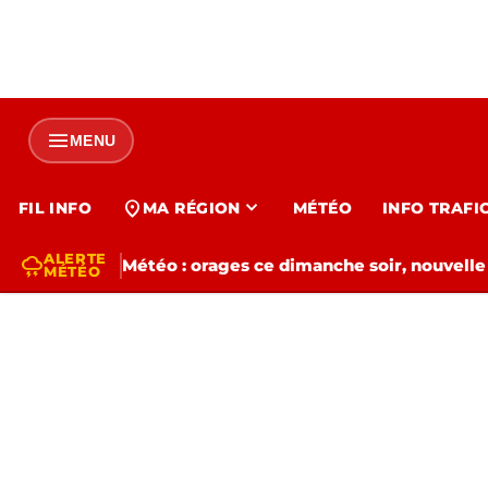
menu
MENU
expand_more
location_on
FIL INFO
MA RÉGION
MÉTÉO
INFO TRAFI
ALERTE
thunderstorm
Météo : orages ce dimanche soir, nouvelle
MÉTÉO