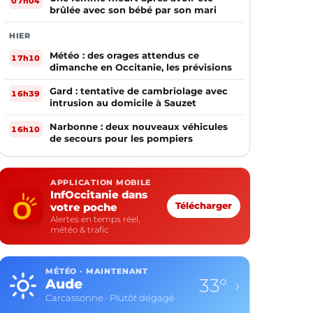
07h04
brûlée avec son bébé par son mari
HIER
Météo : des orages attendus ce
17h10
dimanche en Occitanie, les prévisions
Gard : tentative de cambriolage avec
16h39
intrusion au domicile à Sauzet
Narbonne : deux nouveaux véhicules
16h10
de secours pour les pompiers
APPLICATION MOBILE
InfOccitanie dans
votre poche
Télécharger
Alertes en temps réel,
météo & trafic
MÉTÉO · MAINTENANT
33°
Aude
›
Carcassonne · Plutôt dégagé