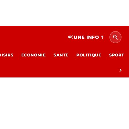
search
campaign
UNE INFO ?
OISIRS
ECONOMIE
SANTÉ
POLITIQUE
SPORT
chevron_right