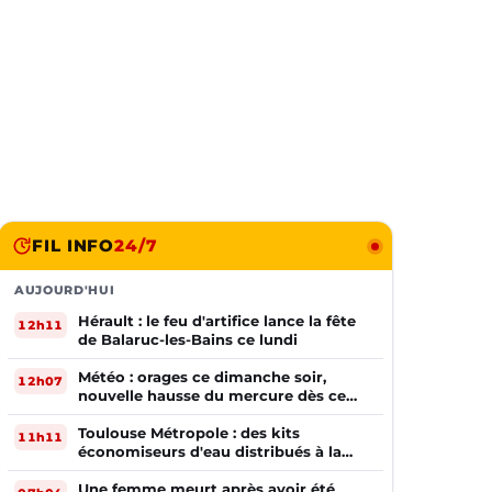
FIL INFO
24/7
AUJOURD'HUI
Hérault : le feu d'artifice lance la fête
12h11
de Balaruc-les-Bains ce lundi
Météo : orages ce dimanche soir,
12h07
nouvelle hausse du mercure dès ce
lundi !
Toulouse Métropole : des kits
11h11
économiseurs d'eau distribués à la
population
Une femme meurt après avoir été