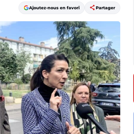
share
Ajoutez-nous en favori
Partager