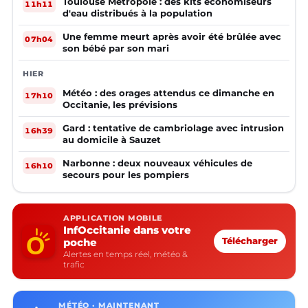
Toulouse Métropole : des kits économiseurs
11h11
d'eau distribués à la population
Une femme meurt après avoir été brûlée avec
07h04
son bébé par son mari
HIER
Météo : des orages attendus ce dimanche en
17h10
Occitanie, les prévisions
Gard : tentative de cambriolage avec intrusion
16h39
au domicile à Sauzet
Narbonne : deux nouveaux véhicules de
16h10
secours pour les pompiers
APPLICATION MOBILE
InfOccitanie dans votre
poche
Télécharger
Alertes en temps réel, météo &
trafic
MÉTÉO · MAINTENANT