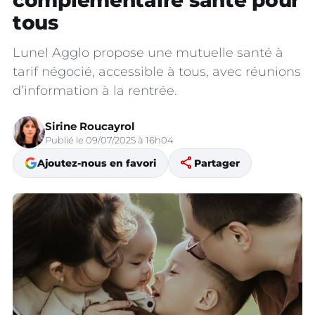
complémentaire santé pour
tous
Lunel Agglo propose une mutuelle santé à
tarif négocié, accessible à tous, avec réunions
d’information à la rentrée.
Sirine Roucayrol
Publié le 09/07/2025 à 16h04
share
Ajoutez-nous en favori
Partager