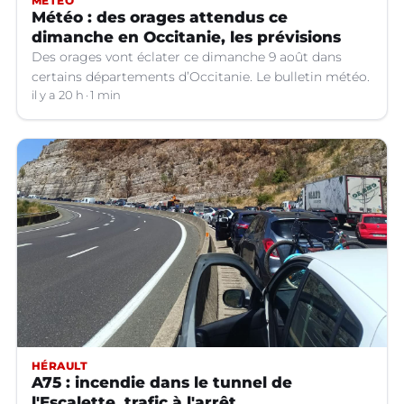
MÉTÉO
Météo : des orages attendus ce
dimanche en Occitanie, les prévisions
Des orages vont éclater ce dimanche 9 août dans
certains départements d’Occitanie. Le bulletin météo.
il y a 20 h
1 min
HÉRAULT
A75 : incendie dans le tunnel de
l'Escalette, trafic à l'arrêt