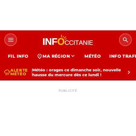
menu
search
expand_more
location_on
FIL INFO
MA RÉGION
MÉTÉO
INFO TRAF
Météo : orages ce dimanche soir, nouvelle
ALERTE
thunderstorm
chevron_right
MÉTÉO
hausse du mercure dès ce lundi !
PUBLICITÉ