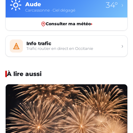
34°
Aude
›
Carcassonne · Ciel dégagé
Consulter ma météo
›
Info trafic
›
Trafic routier en direct en Occitanie
À lire aussi