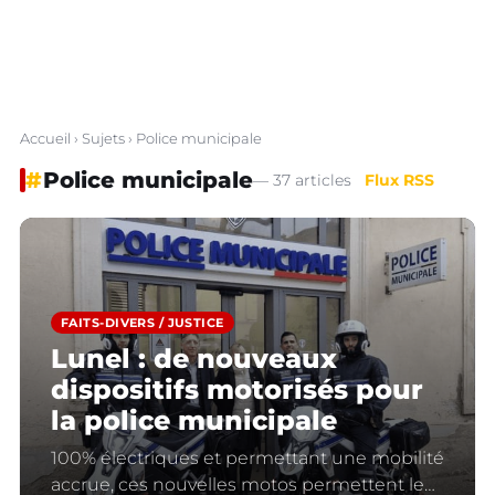
Accueil
›
Sujets
› Police municipale
#
Police municipale
— 37 articles
Flux RSS
FAITS-DIVERS / JUSTICE
Lunel : de nouveaux
dispositifs motorisés pour
la police municipale
100% électriques et permettant une mobilité
accrue, ces nouvelles motos permettent le