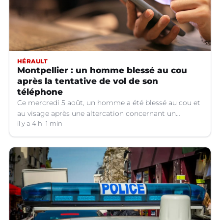
HÉRAULT
Montpellier : un homme blessé au cou
après la tentative de vol de son
téléphone
Ce mercredi 5 août, un homme a été blessé au cou et
au visage après une altercation concernant un
téléphone portable à Montpellier (Hérault).
il y a 4 h
1 min