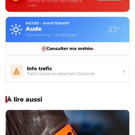
Alertes en temps réel, météo &
trafic
MÉTÉO · MAINTENANT
33°
Aude
›
Carcassonne · Ciel dégagé
Consulter ma météo
›
Info trafic
›
Trafic routier en direct en Occitanie
À lire aussi