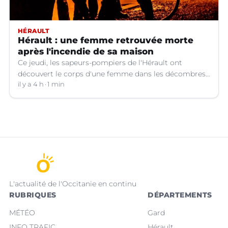
HÉRAULT
Hérault : une femme retrouvée morte
après l'incendie de sa maison
Ce jeudi, les sapeurs-pompiers de l'Hérault ont
découvert le corps d'une femme dans les décombres
de sa maison qui avait pris feu à Cazouls-lès-Béziers
il y a 4 h
1 min
(Hérault).
L'actualité de l'Occitanie en continu
RUBRIQUES
DÉPARTEMENTS
MÉTÉO
Gard
INFO TRAFIC
Hérault