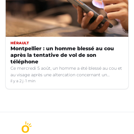
HÉRAULT
Montpellier : un homme blessé au cou
après la tentative de vol de son
téléphone
Ce mercredi 5 août, un homme a été blessé au cou et
au visage après une altercation concernant un
téléphone portable à Montpellier (Hérault).
il y a 2 j
1 min