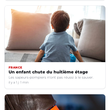
FRANCE
Un enfant chute du huitième étage
Les sapeurs-pompiers n'ont pas réussi à le sauver.
il y a 1 j
1 min