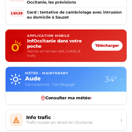
Occitanie, les prévisions
Gard : tentative de cambriolage avec intrusion
16h39
au domicile à Sauzet
APPLICATION MOBILE
InfOccitanie dans votre
poche
Télécharger
Alertes en temps réel, météo &
trafic
MÉTÉO · MAINTENANT
34°
Aude
›
Carcassonne · Ciel dégagé
Consulter ma météo
›
Info trafic
›
Trafic routier en direct en Occitanie