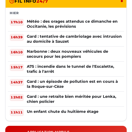
FIL INFO
24/7
HIER
Météo : des orages attendus ce dimanche en
17h10
Occitanie, les prévisions
Gard : tentative de cambriolage avec intrusion
16h39
au domicile à Sauzet
Narbonne : deux nouveaux véhicules de
16h10
secours pour les pompiers
A75 : incendie dans le tunnel de l'Escalette,
15h17
trafic à l'arrêt
Gard : un épisode de pollution est en cours à
14h37
la Roque-sur-Cèze
Gard : une retraite bien méritée pour Lenka,
12h02
chien policier
Un enfant chute du huitième étage
11h11