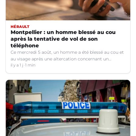
HÉRAULT
Montpellier : un homme blessé au cou
après la tentative de vol de son
téléphone
Ce mercredi 5 août, un homme a été blessé au cou et
au visage après une altercation concernant un
téléphone portable à Montpellier (Hérault).
il y a 1 j
1 min