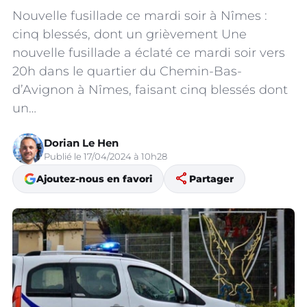
Nouvelle fusillade ce mardi soir à Nîmes :
cinq blessés, dont un grièvement Une
nouvelle fusillade a éclaté ce mardi soir vers
20h dans le quartier du Chemin-Bas-
d’Avignon à Nîmes, faisant cinq blessés dont
un…
Dorian Le Hen
Publié le 17/04/2024 à 10h28
share
Ajoutez-nous en favori
Partager