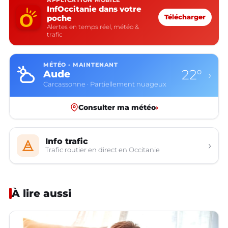
APPLICATION MOBILE
InfOccitanie dans votre
poche
Télécharger
Alertes en temps réel, météo &
trafic
MÉTÉO · MAINTENANT
22°
Aude
›
Carcassonne · Partiellement nuageux
Consulter ma météo
›
Info trafic
›
Trafic routier en direct en Occitanie
À lire aussi