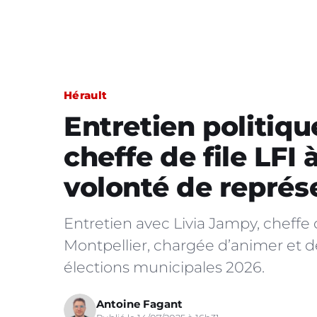
Hérault
Entretien politiqu
cheffe de file LFI 
volonté de représ
Entretien avec Livia Jampy, cheffe 
Montpellier, chargée d’animer et 
élections municipales 2026.
Antoine Fagant