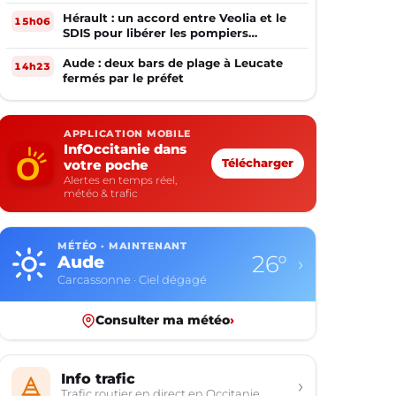
Hérault : un accord entre Veolia et le
15h06
SDIS pour libérer les pompiers
volontaires
Aude : deux bars de plage à Leucate
14h23
fermés par le préfet
APPLICATION MOBILE
InfOccitanie dans
votre poche
Télécharger
Alertes en temps réel,
météo & trafic
MÉTÉO · MAINTENANT
26°
Aude
›
Carcassonne · Ciel dégagé
Consulter ma météo
›
Info trafic
›
Trafic routier en direct en Occitanie