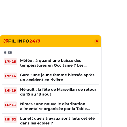
FIL INFO
24/7
HIER
Météo : à quand une baisse des
17h25
températures en Occitanie ? Les
prévisions
Gard : une jeune femme blessée après
17h14
un accident en rivière
Hérault : la fête de Marseillan de retour
16h19
du 15 au 18 août
Nîmes : une nouvelle distribution
16h11
alimentaire organisée par la Table
Ouverte
Lunel : quels travaux sont faits cet été
15h32
dans les écoles ?