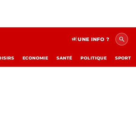
search
campaign
UNE INFO ?
OISIRS
ECONOMIE
SANTÉ
POLITIQUE
SPORT