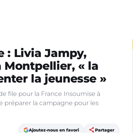
e : Livia Jampy,
à Montpellier, « la
enter la jeunesse »
de file pour la France Insoumise à
de préparer la campagne pour les
share
Ajoutez-nous en favori
Partager