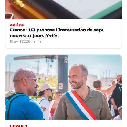
ARIÈGE
France : LFI propose l’instauration de sept
nouveaux jours fériés
10 avril 2026
1 min
HÉRAULT