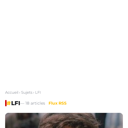
Accueil
›
Sujets
› LFI
#
LFI
— 18 articles
Flux RSS