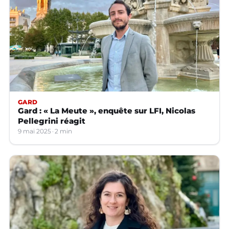
GARD
Gard : « La Meute », enquête sur LFI, Nicolas
Pellegrini réagit
9 mai 2025
2 min