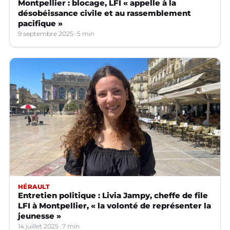
Montpellier : blocage, LFI « appelle à la
désobéissance civile et au rassemblement
pacifique »
9 septembre 2025
5 min
HÉRAULT
Entretien politique : Livia Jampy, cheffe de file
LFI à Montpellier, « la volonté de représenter la
jeunesse »
14 juillet 2025
7 min