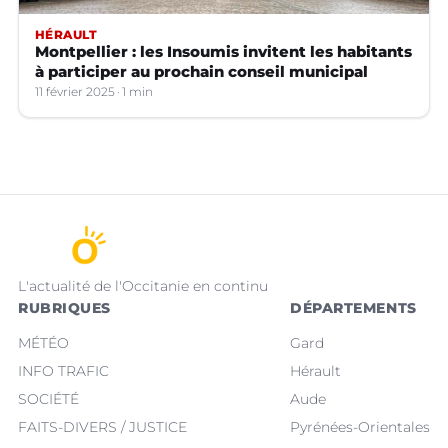
HÉRAULT
Montpellier : les Insoumis invitent les habitants
à participer au prochain conseil municipal
11 février 2025
1 min
L'actualité de l'Occitanie en continu
RUBRIQUES
DÉPARTEMENTS
MÉTÉO
Gard
INFO TRAFIC
Hérault
SOCIÉTÉ
Aude
FAITS-DIVERS / JUSTICE
Pyrénées-Orientales