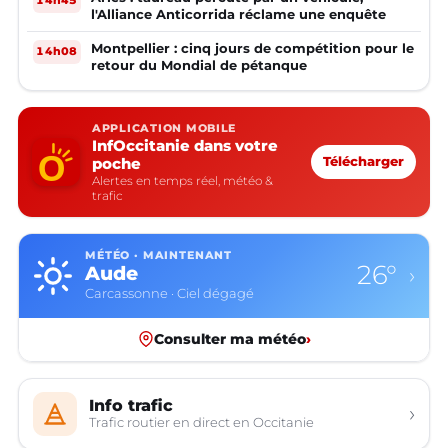
14h45
l'Alliance Anticorrida réclame une enquête
Montpellier : cinq jours de compétition pour le
14h08
retour du Mondial de pétanque
APPLICATION MOBILE
InfOccitanie dans votre
poche
Télécharger
Alertes en temps réel, météo &
trafic
MÉTÉO · MAINTENANT
26°
Aude
›
Carcassonne · Ciel dégagé
Consulter ma météo
›
Info trafic
›
Trafic routier en direct en Occitanie