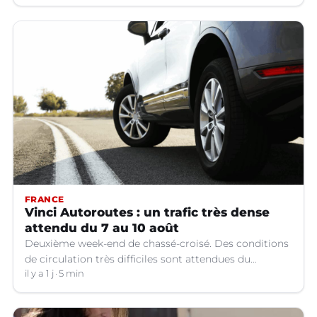
FRANCE
Vinci Autoroutes : un trafic très dense
attendu du 7 au 10 août
Deuxième week-end de chassé-croisé. Des conditions
de circulation très difficiles sont attendues du
vendredi 7 au lundi 10 août sur le réseau VINCI
il y a 1 j
5 min
Autoroutes.