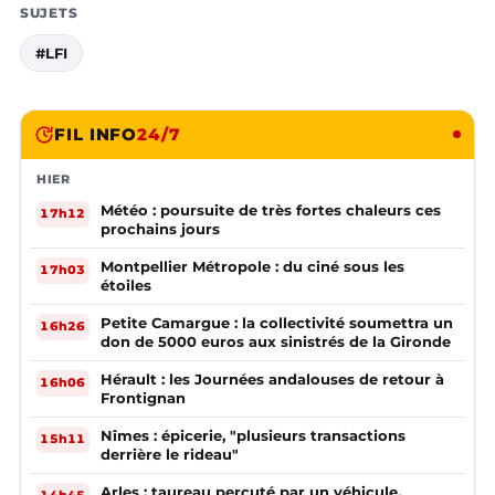
SUJETS
#LFI
FIL INFO
24/7
HIER
Météo : poursuite de très fortes chaleurs ces
17h12
prochains jours
Montpellier Métropole : du ciné sous les
17h03
étoiles
Petite Camargue : la collectivité soumettra un
16h26
don de 5000 euros aux sinistrés de la Gironde
Hérault : les Journées andalouses de retour à
16h06
Frontignan
Nîmes : épicerie, "plusieurs transactions
15h11
derrière le rideau"
Arles : taureau percuté par un véhicule,