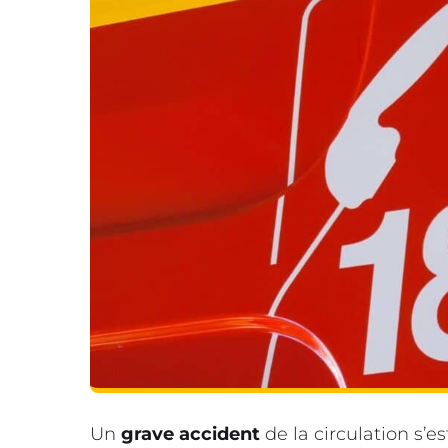
Un
grave accident
de la circulation s’es