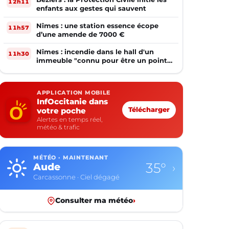
12h11
enfants aux gestes qui sauvent
Nîmes : une station essence écope
11h57
d’une amende de 7000 €
Nîmes : incendie dans le hall d'un
11h30
immeuble "connu pour être un point
de deal"
APPLICATION MOBILE
InfOccitanie dans
votre poche
Télécharger
Alertes en temps réel,
météo & trafic
MÉTÉO · MAINTENANT
35°
Aude
›
Carcassonne · Ciel dégagé
Consulter ma météo
›