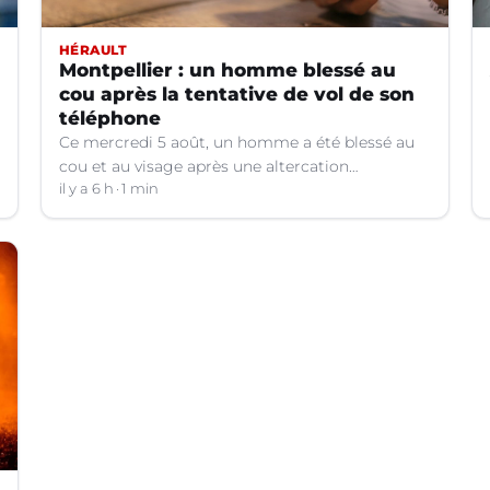
HÉRAULT
Montpellier : un homme blessé au
cou après la tentative de vol de son
téléphone
Ce mercredi 5 août, un homme a été blessé au
cou et au visage après une altercation
concernant un téléphone portable à Montpellier
il y a 6 h
1 min
(Hérault).