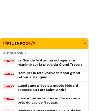
FIL INFO
24/7
AUJOURD'HUI
La Grande Motte : un octogénaire
15h12
réanimé sur la plage du Grand Travers
Hérault : la fête votive fait son grand
15h11
retour à Mauguio
Lunel : une pièce du musée Médard
14h37
exposée au Fort Saint-André
Lozère : un violent incendie en cours
13h44
près du Lac de Naussac
Béziers : la Protection Civile initie les