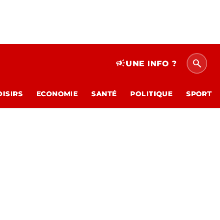
search
campaign
UNE INFO ?
OISIRS
ECONOMIE
SANTÉ
POLITIQUE
SPORT