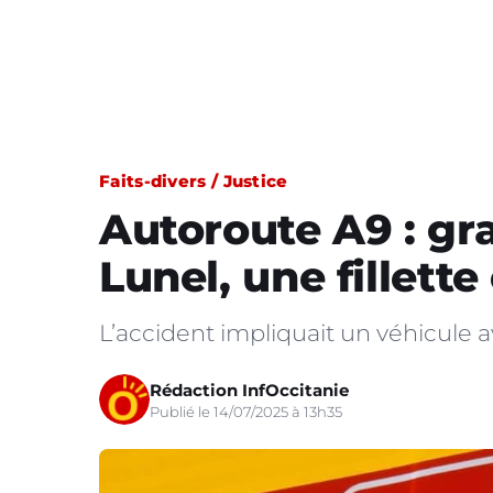
Faits-divers / Justice
Autoroute A9 : gr
Lunel, une fillett
L’accident impliquait un véhicule 
Rédaction InfOccitanie
Publié le 14/07/2025 à 13h35