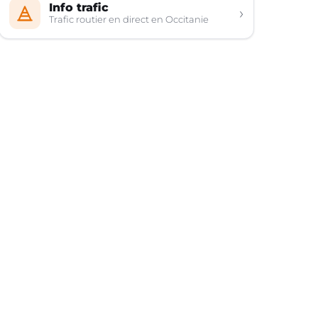
Info trafic
›
Trafic routier en direct en Occitanie