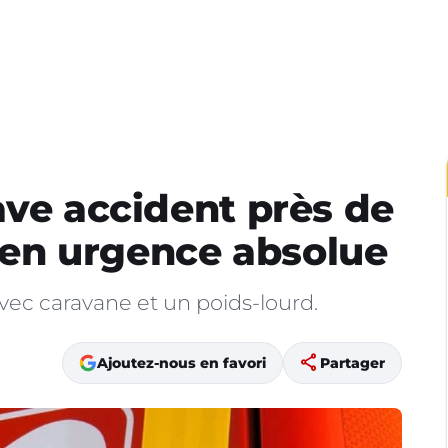
ave accident près de
e en urgence absolue
avec caravane et un poids-lourd.
share
Ajoutez-nous en favori
Partager