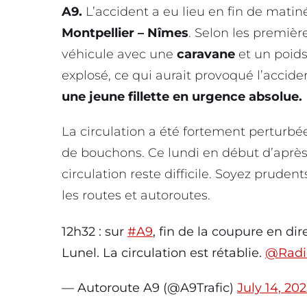
A9.
L’accident a eu lieu en fin de matin
Montpellier – Nîmes
. Selon les premièr
véhicule avec une
caravane
et un poids
explosé, ce qui aurait provoqué l’accide
une jeune fillette en urgence absolue.
La circulation a été fortement perturbé
de bouchons. Ce lundi en début d’aprè
circulation reste difficile. Soyez prude
les routes et autoroutes.
12h32 : sur
#A9
, fin de la coupure en di
Lunel. La circulation est rétablie.
@Radi
— Autoroute A9 (@A9Trafic)
July 14, 20