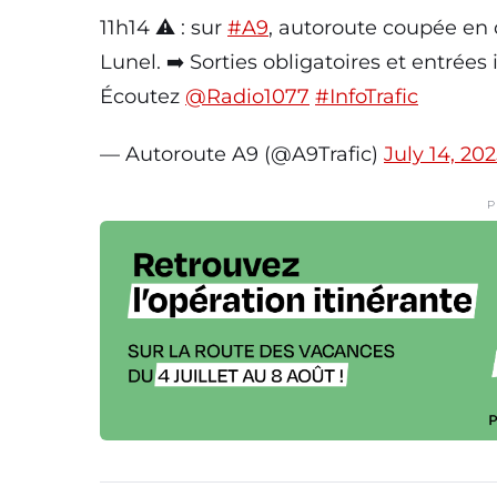
11h14 ⚠️ : sur
#A9
, autoroute coupée en 
Lunel. ➡️ Sorties obligatoires et entrées
Écoutez
@Radio1077
#InfoTrafic
— Autoroute A9 (@A9Trafic)
July 14, 20
P