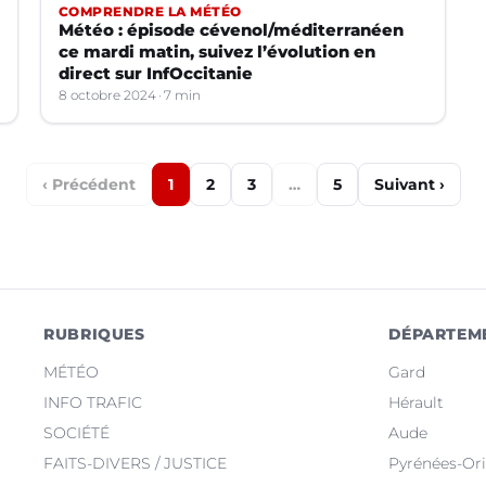
COMPRENDRE LA MÉTÉO
Météo : épisode cévenol/méditerranéen
ce mardi matin, suivez l’évolution en
direct sur InfOccitanie
8 octobre 2024
7 min
‹ Précédent
1
2
3
…
5
Suivant ›
RUBRIQUES
DÉPARTEM
MÉTÉO
Gard
INFO TRAFIC
Hérault
SOCIÉTÉ
Aude
FAITS-DIVERS / JUSTICE
Pyrénées-Ori