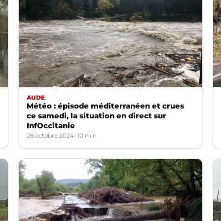
AUDE
Météo : épisode méditerranéen et crues
ce samedi, la situation en direct sur
InfOccitanie
26 octobre 2024
10 min