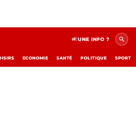
search
campaign
UNE INFO ?
OISIRS
ECONOMIE
SANTÉ
POLITIQUE
SPORT