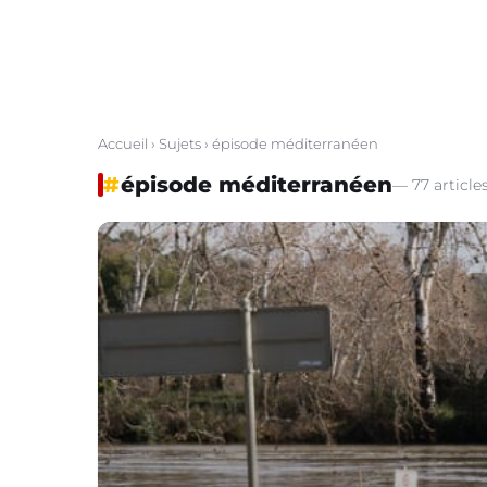
Accueil
›
Sujets
› épisode méditerranéen
#
épisode méditerranéen
— 77 article