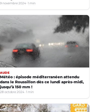
9 novembre 2024
1 min
AUDE
Météo : épisode méditerranéen attendu
dans le Roussillon dès ce lundi après-midi,
jusqu’à 150 mm !
28 octobre 2024
1 min