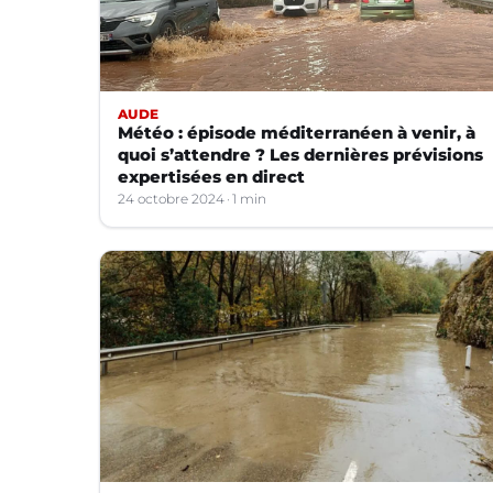
AUDE
Météo : épisode méditerranéen à venir, à
quoi s’attendre ? Les dernières prévisions
expertisées en direct
24 octobre 2024
1 min