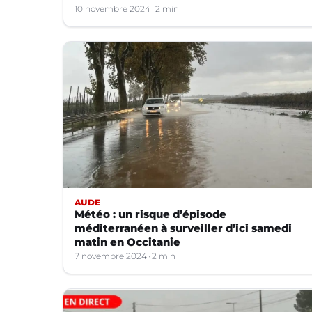
10 novembre 2024
2 min
AUDE
Météo : un risque d’épisode
méditerranéen à surveiller d’ici samedi
matin en Occitanie
7 novembre 2024
2 min