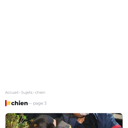
Accueil
›
Sujets
› chien
#
chien
— page 3