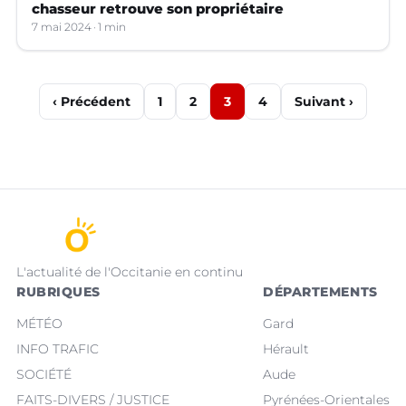
chasseur retrouve son propriétaire
7 mai 2024
1 min
‹ Précédent
1
2
3
4
Suivant ›
L'actualité de l'Occitanie en continu
RUBRIQUES
DÉPARTEMENTS
MÉTÉO
Gard
INFO TRAFIC
Hérault
SOCIÉTÉ
Aude
FAITS-DIVERS / JUSTICE
Pyrénées-Orientales