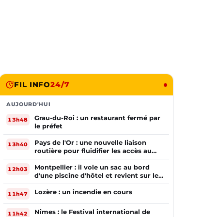
FIL INFO
24/7
AUJOURD'HUI
Grau-du-Roi : un restaurant fermé par
13h48
le préfet
Pays de l'Or : une nouvelle liaison
13h40
routière pour fluidifier les accès au
PIOM
Montpellier : il vole un sac au bord
12h03
d'une piscine d'hôtel et revient sur les
lieux le lendemain
Lozère : un incendie en cours
11h47
Nîmes : le Festival international de
11h42