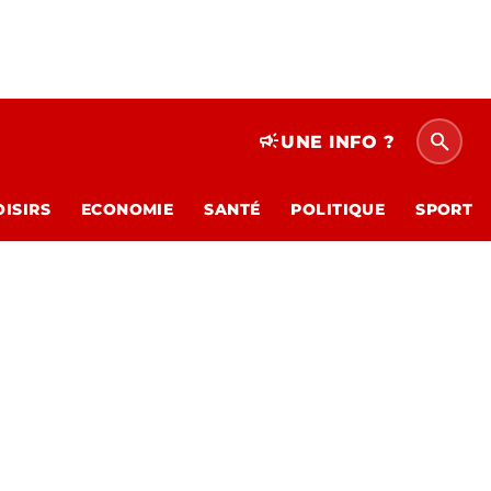
search
campaign
UNE INFO ?
OISIRS
ECONOMIE
SANTÉ
POLITIQUE
SPORT