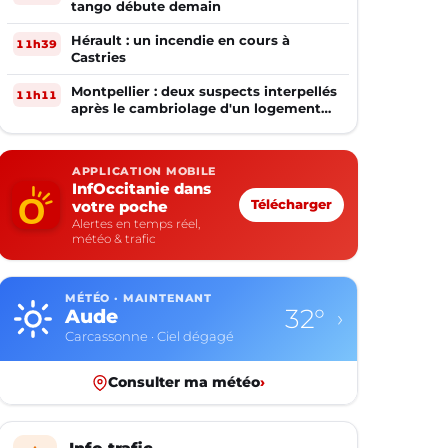
tango débute demain
Hérault : un incendie en cours à
11h39
Castries
Montpellier : deux suspects interpellés
11h11
après le cambriolage d'un logement
occupé
APPLICATION MOBILE
InfOccitanie dans
votre poche
Télécharger
Alertes en temps réel,
météo & trafic
MÉTÉO · MAINTENANT
32°
Aude
›
Carcassonne · Ciel dégagé
Consulter ma météo
›