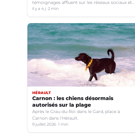
témoignages affluent sur les réseaux sociaux et
dans la presse relatant des chutes de chiens
il y a 4 j
2 min
depuis la terrasse basse du Peyrou à Montpellier.
Une association interpelle la Ville pour
demander des mesures urgentes
HÉRAULT
Carnon : les chiens désormais
autorisés sur la plage
Après le Grau-du-Roi dans le Gard, place à
Carnon dans l'Hérault.
9 juillet 2026
1 min