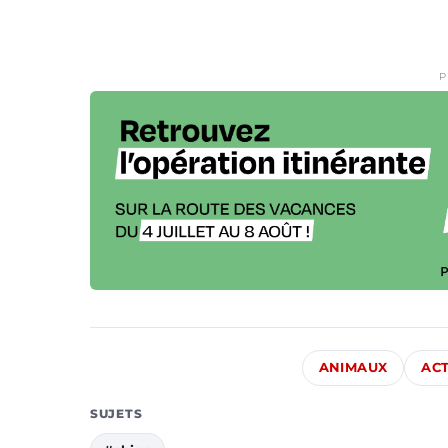
P
ANIMAUX
ACT
SUJETS