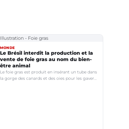
MONDE
Le Brésil interdit la production et la
vente de foie gras au nom du bien-
être animal
Le foie gras est produit en insérant un tube dans
la gorge des canards et des oies pour les gaver
de grandes quantités de nourriture, ce qui
provoque une hypertrophie rapide du foie,
organe dont on tire le produit.