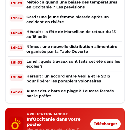
Météo : à quand une baisse des températures
17h25
en Occitanie ? Les prévisions
Gard : une jeune femme blessée après un
17h14
accident en rivière
Hérault : la fête de Marseillan de retour du 15
16h19
au 18 août
Nîmes : une nouvelle distribution alimentaire
16h11
organisée par la Table Ouverte
Lunel : quels travaux sont faits cet été dans les
15h32
écoles ?
Hérault : un accord entre Veolia et le SDIS
15h06
pour libérer les pompiers volontaires
Aude : deux bars de plage à Leucate fermés
14h23
par le préfet
APPLICATION MOBILE
InfOccitanie dans votre
poche
Télécharger
Alertes en temps réel, météo &