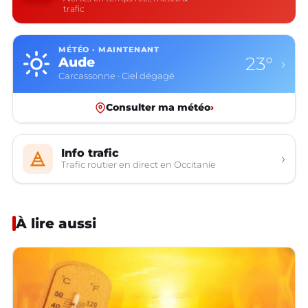
trafic
MÉTÉO · MAINTENANT
23°
Aude
›
Carcassonne · Ciel dégagé
Consulter ma météo
›
Info trafic
›
Trafic routier en direct en Occitanie
À lire aussi