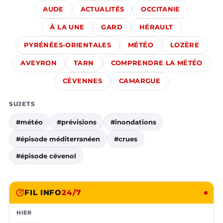
AUDE
ACTUALITÉS
OCCITANIE
À LA UNE
GARD
HÉRAULT
PYRÉNÉES-ORIENTALES
MÉTÉO
LOZÈRE
AVEYRON
TARN
COMPRENDRE LA MÉTÉO
CÉVENNES
CAMARGUE
SUJETS
#météo
#prévisions
#inondations
#épisode méditerranéen
#crues
#épisode cévenol
FIL INFO
24/7
HIER