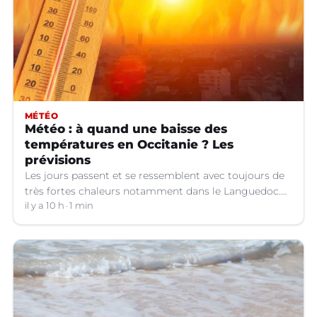
MÉTÉO
Météo : à quand une baisse des
températures en Occitanie ? Les
prévisions
Les jours passent et se ressemblent avec toujours de
très fortes chaleurs notamment dans le Languedoc.
Jusqu’à quand ?
il y a 10 h
1 min