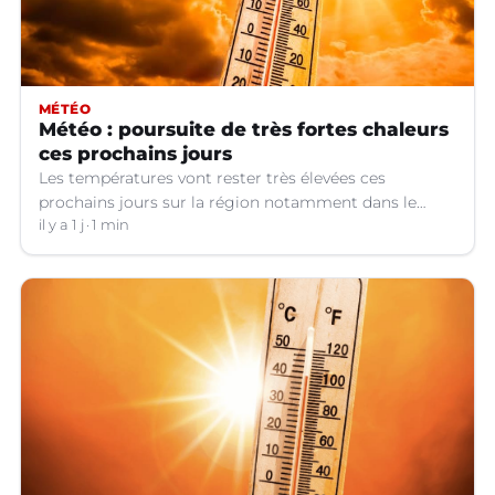
MÉTÉO
Météo : poursuite de très fortes chaleurs
ces prochains jours
Les températures vont rester très élevées ces
prochains jours sur la région notamment dans le
Languedoc.
il y a 1 j
1 min