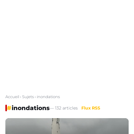
Accueil
›
Sujets
› inondations
#
inondations
— 132 articles
Flux RSS