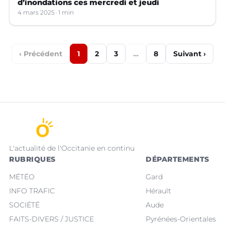
d’inondations ces mercredi et jeudi
4 mars 2025
1 min
‹ Précédent
1
2
3
…
8
Suivant ›
L'actualité de l'Occitanie en continu
RUBRIQUES
DÉPARTEMENTS
MÉTÉO
Gard
INFO TRAFIC
Hérault
SOCIÉTÉ
Aude
FAITS-DIVERS / JUSTICE
Pyrénées-Orientales