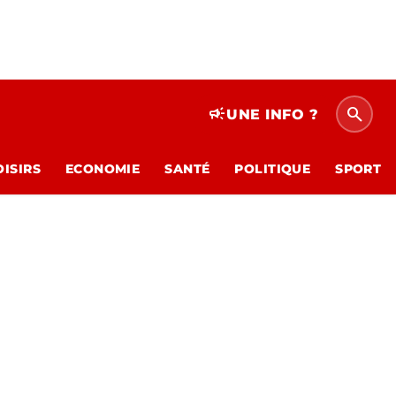
search
campaign
UNE INFO ?
OISIRS
ECONOMIE
SANTÉ
POLITIQUE
SPORT