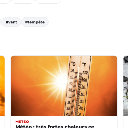
#vent
#tempête
MÉTÉO
Météo : très fortes chaleurs ce