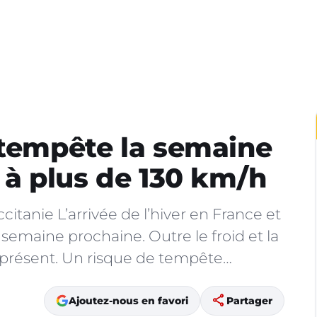
 tempête la semaine
 à plus de 130 km/h
itanie L’arrivée de l’hiver en France et
semaine prochaine. Outre le froid et la
t présent. Un risque de tempête…
share
Ajoutez-nous en favori
Partager