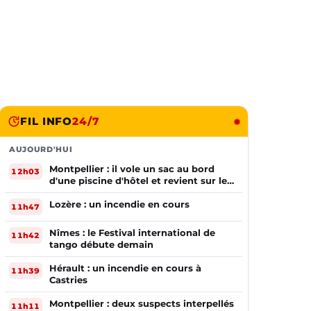
FIL INFO
24/7
AUJOURD'HUI
Montpellier : il vole un sac au bord
12h03
d'une piscine d'hôtel et revient sur les
lieux le lendemain
Lozère : un incendie en cours
11h47
Nîmes : le Festival international de
11h42
tango débute demain
Hérault : un incendie en cours à
11h39
Castries
Montpellier : deux suspects interpellés
11h11