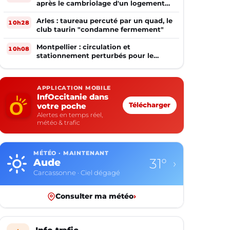
après le cambriolage d'un logement
occupé
Arles : taureau percuté par un quad, le
10h28
club taurin "condamne fermement"
Montpellier : circulation et
10h08
stationnement perturbés pour le
match MHSC - Dijon
APPLICATION MOBILE
InfOccitanie dans
votre poche
Télécharger
Alertes en temps réel,
météo & trafic
MÉTÉO · MAINTENANT
31°
Aude
›
Carcassonne · Ciel dégagé
Consulter ma météo
›