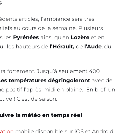
s
nts articles, l’ambiance sera très
liefs au cours de la semaine. Plusieurs
s les
Pyrénées
ainsi qu’en
Lozère
et en
sur les hauteurs de
l’Hérault,
de
l’Aude
, du
ssera fortement. Jusqu’à seulement 400
Les températures dégringoleront
avec de
positif l’après-midi en plaine. En bref, un
ive ! C’est de saison.
uivre la météo en temps réel
cation
mobile disponible sur iOS et Android.