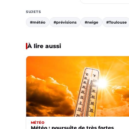
SUJETS
#météo
#prévisions
#neige
#Toulouse
À lire aussi
MÉTÉO
Météo : poursuite de très fortes