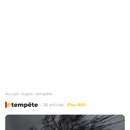
Accueil
›
Sujets
› tempête
#
tempête
— 36 articles
Flux RSS