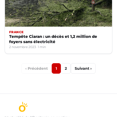
FRANCE
Tempête Ciaran : un décès et 1,2 million de
foyers sans électricité
2 novembre 2023
1 min
‹ Précédent
1
2
Suivant ›