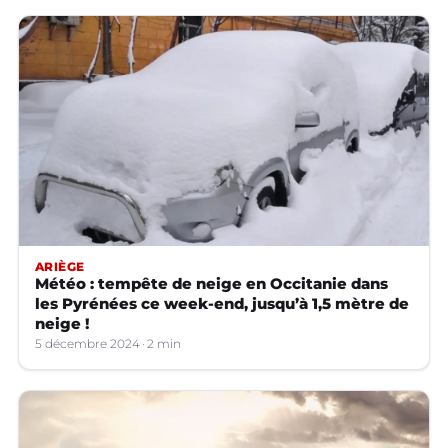
ARIÈGE
Météo : tempête de neige en Occitanie dans
les Pyrénées ce week-end, jusqu’à 1,5 mètre de
neige !
5 décembre 2024
2 min