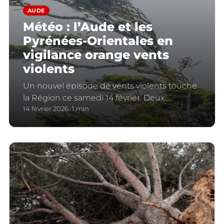
AUDE
Météo : l’Aude et les
Pyrénées-Orientales en
vigilance orange vents
violents
Un nouvel épisode de vents violents touche
la Région ce samedi 14 février. Deux
départements basculent en alerte orange.
14 février 2026
1 min