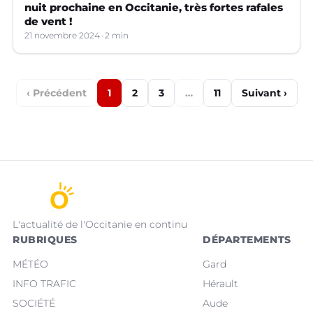
nuit prochaine en Occitanie, très fortes rafales
de vent !
21 novembre 2024
2 min
‹ Précédent
1
2
3
…
11
Suivant ›
L'actualité de l'Occitanie en continu
RUBRIQUES
DÉPARTEMENTS
MÉTÉO
Gard
INFO TRAFIC
Hérault
SOCIÉTÉ
Aude