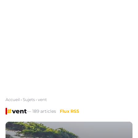
Accueil
›
Sujets
› vent
#
vent
— 189 articles
Flux RSS