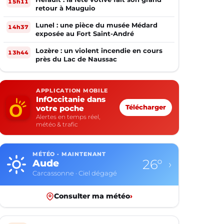
15h11
retour à Mauguio
Lunel : une pièce du musée Médard
14h37
exposée au Fort Saint-André
Lozère : un violent incendie en cours
13h44
près du Lac de Naussac
APPLICATION MOBILE
InfOccitanie dans
votre poche
Télécharger
Alertes en temps réel,
météo & trafic
MÉTÉO · MAINTENANT
26°
Aude
›
Carcassonne · Ciel dégagé
Consulter ma météo
›