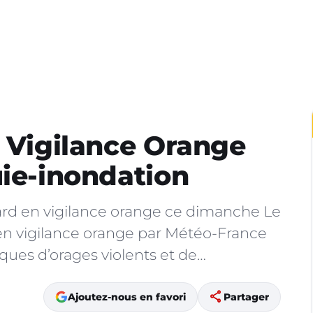
n Vigilance Orange
uie-inondation
Gard en vigilance orange ce dimanche Le
en vigilance orange par Météo-France
ques d’orages violents et de…
share
Ajoutez-nous en favori
Partager