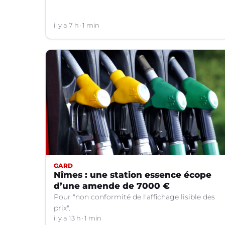
il y a 7 h
1 min
GARD
Nîmes : une station essence écope
d’une amende de 7000 €
Pour "non conformité de l'affichage lisible des
prix".
il y a 13 h
1 min