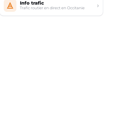
Info trafic
›
Trafic routier en direct en Occitanie