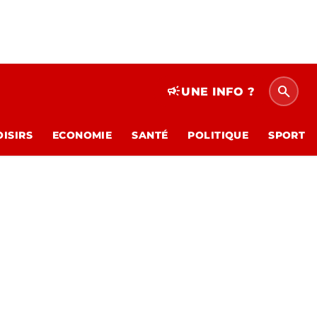
search
campaign
UNE INFO ?
OISIRS
ECONOMIE
SANTÉ
POLITIQUE
SPORT