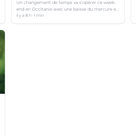
Un changement de temps va s'opérer ce week-
end en Occitanie avec une baisse du mercure et
le retour d'orages dans certains départements.
il y a 8 h
1 min