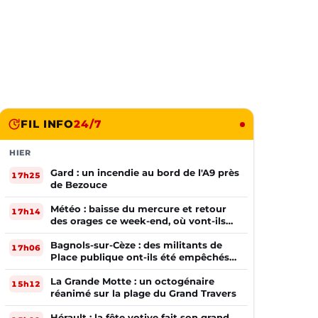
FIL INFO
24/7
HIER
Gard : un incendie au bord de l'A9 près
17h25
de Bezouce
Météo : baisse du mercure et retour
17h14
des orages ce week-end, où vont-ils
frapper ?
Bagnols-sur-Cèze : des militants de
17h06
Place publique ont-ils été empêchés
de tracter par la mairie ?
La Grande Motte : un octogénaire
15h12
réanimé sur la plage du Grand Travers
Hérault : la fête votive fait son grand