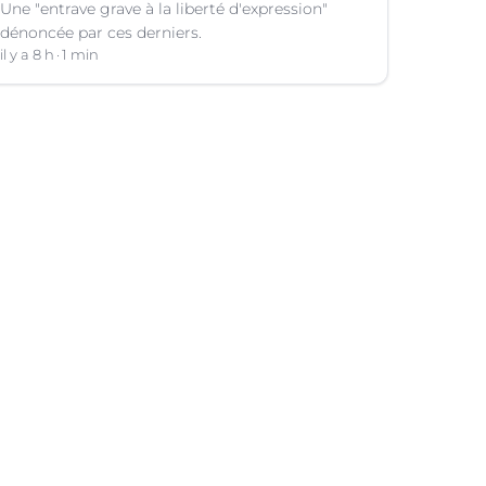
Une "entrave grave à la liberté d'expression"
dénoncée par ces derniers.
il y a 8 h
1 min