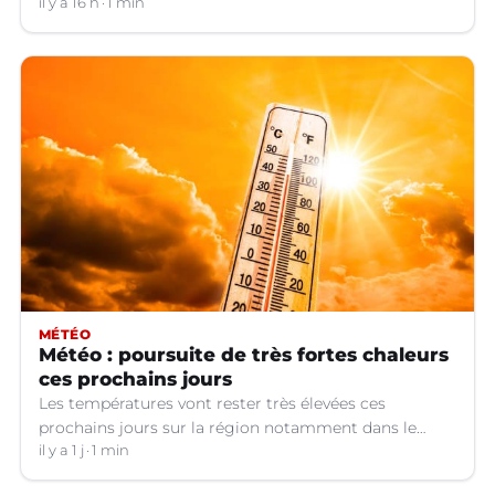
de violences, de consommation d'alcool, de rixes, de
il y a 16 h
1 min
tapage, de stationnement...
MÉTÉO
Météo : poursuite de très fortes chaleurs
ces prochains jours
Les températures vont rester très élevées ces
prochains jours sur la région notamment dans le
Languedoc.
il y a 1 j
1 min