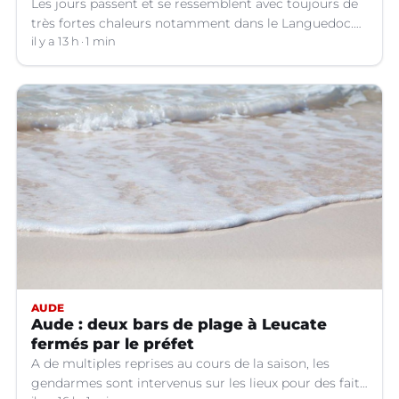
Les jours passent et se ressemblent avec toujours de
très fortes chaleurs notamment dans le Languedoc.
Jusqu’à quand ?
il y a 13 h
1 min
AUDE
Aude : deux bars de plage à Leucate
fermés par le préfet
A de multiples reprises au cours de la saison, les
gendarmes sont intervenus sur les lieux pour des faits