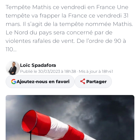
Tempête Mathis ce vendredi en France Une
tempête va frapper la France ce vendredi 31
mars. Il s’agit de la tempête nommée Mathis.
Le Nord du pays sera concerné par de
violentes rafales de vent. De l’ordre de 90 à
110…
Loïc Spadafora
Publié le 30/03/2023 à 18h38 · Mis à jour à 18h41
share
Ajoutez-nous en favori
Partager