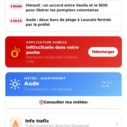
Hérault : un accord entre Veolia et le SDIS
15h06
pour libérer les pompiers volontaires
Aude : deux bars de plage à Leucate fermés
14h23
par le préfet
APPLICATION MOBILE
InfOccitanie dans votre
poche
Télécharger
Alertes en temps réel, météo &
trafic
MÉTÉO · MAINTENANT
15°
Aveyron
›
Rodez · Ciel dégagé
Consulter ma météo
›
Info trafic
›
Trafic routier en direct en Occitanie