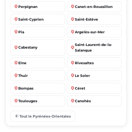
place
place
Perpignan
Canet-en-Roussillon
place
place
Saint-Cyprien
Saint-Estève
place
place
Pia
Argelès-sur-Mer
Saint-Laurent-de-la-
place
place
Cabestany
Salanque
place
place
Elne
Rivesaltes
place
place
Thuir
Le Soler
place
place
Bompas
Céret
place
place
Toulouges
Canohès
place
place
Prades
Le Barcarès
arrow_back
Tout le Pyrénées-Orientales