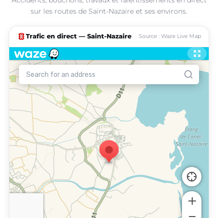
sur les routes de Saint-Nazaire et ses environs.
traffic
Trafic en direct — Saint-Nazaire
Source : Waze Live Map