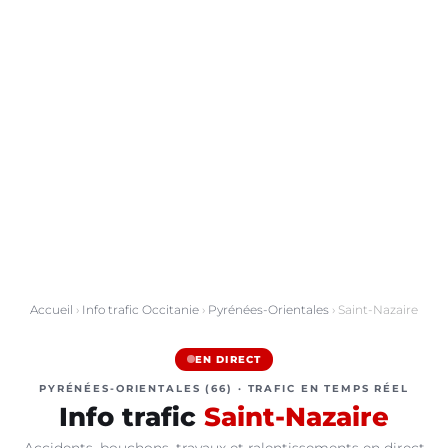
Accueil
›
Info trafic Occitanie
›
Pyrénées-Orientales
› Saint-Nazaire
EN DIRECT
PYRÉNÉES-ORIENTALES (66) · TRAFIC EN TEMPS RÉEL
Info trafic
Saint-Nazaire
Accidents, bouchons, travaux et ralentissements en direct