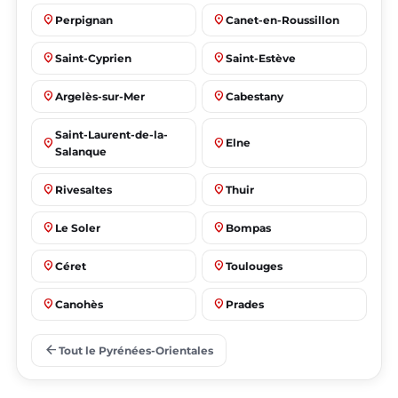
place
place
Perpignan
Canet-en-Roussillon
place
place
Saint-Cyprien
Saint-Estève
place
place
Argelès-sur-Mer
Cabestany
Saint-Laurent-de-la-
place
place
Elne
Salanque
place
place
Rivesaltes
Thuir
place
place
Le Soler
Bompas
place
place
Céret
Toulouges
place
place
Canohès
Prades
place
place
Le Barcarès
Saleilles
arrow_back
Tout le Pyrénées-Orientales