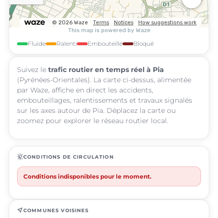
Fluide
Ralenti
Embouteillé
Bloqué
Suivez le
trafic routier en temps réel à Pia
(Pyrénées-Orientales). La carte ci-dessus, alimentée
par Waze, affiche en direct les accidents,
embouteillages, ralentissements et travaux signalés
sur les axes autour de Pia. Déplacez la carte ou
zoomez pour explorer le réseau routier local.
routine
CONDITIONS DE CIRCULATION
Conditions indisponibles pour le moment.
near_me
COMMUNES VOISINES