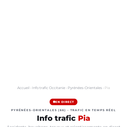
Accueil
›
Info trafic Occitanie
›
Pyrénées-Orientales
› Pia
EN DIRECT
PYRÉNÉES-ORIENTALES (66) · TRAFIC EN TEMPS RÉEL
Info trafic
Pia
Accidents, bouchons, travaux et ralentissements en direct