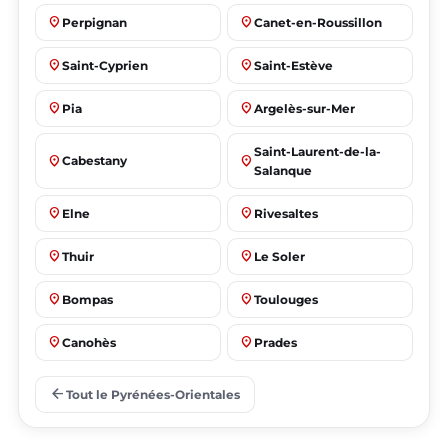
place
place
Perpignan
Canet-en-Roussillon
place
place
Saint-Cyprien
Saint-Estève
place
place
Pia
Argelès-sur-Mer
Saint-Laurent-de-la-
place
place
Cabestany
Salanque
place
place
Elne
Rivesaltes
place
place
Thuir
Le Soler
place
place
Bompas
Toulouges
place
place
Canohès
Prades
place
place
Le Barcarès
Saleilles
arrow_back
Tout le Pyrénées-Orientales