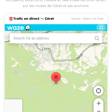
sur les routes de Céret et ses environs.
traffic
Trafic en direct — Céret
Source : Waze Live Map