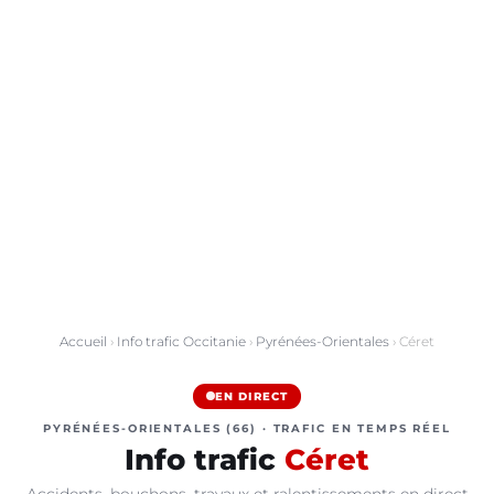
Accueil
›
Info trafic Occitanie
›
Pyrénées-Orientales
› Céret
EN DIRECT
PYRÉNÉES-ORIENTALES (66) · TRAFIC EN TEMPS RÉEL
Info trafic
Céret
Accidents, bouchons, travaux et ralentissements en direct