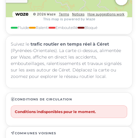
Fluide
Ralenti
Embouteillé
Bloqué
Suivez le
trafic routier en temps réel à Céret
(Pyrénées-Orientales). La carte ci-dessus, alimentée
par Waze, affiche en direct les accidents,
embouteillages, ralentissements et travaux signalés
sur les axes autour de Céret. Déplacez la carte ou
zoomez pour explorer le réseau routier local.
routine
CONDITIONS DE CIRCULATION
Conditions indisponibles pour le moment.
near_me
COMMUNES VOISINES