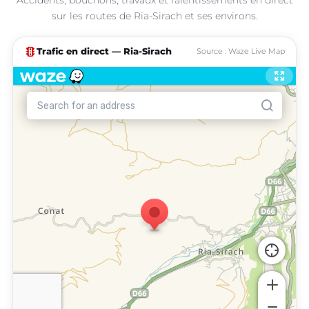
sur les routes de Ria-Sirach et ses environs.
traffic
Trafic en direct — Ria-Sirach
Source : Waze Live Map