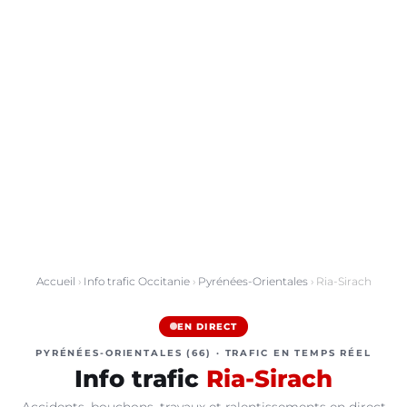
Accueil
›
Info trafic Occitanie
›
Pyrénées-Orientales
› Ria-Sirach
EN DIRECT
PYRÉNÉES-ORIENTALES (66) · TRAFIC EN TEMPS RÉEL
Info trafic
Ria-Sirach
Accidents, bouchons, travaux et ralentissements en direct