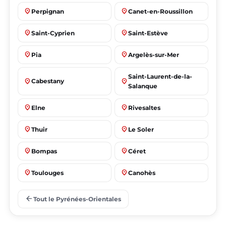
place
place
Perpignan
Canet-en-Roussillon
place
place
Saint-Cyprien
Saint-Estève
place
place
Pia
Argelès-sur-Mer
Saint-Laurent-de-la-
place
place
Cabestany
Salanque
place
place
Elne
Rivesaltes
place
place
Thuir
Le Soler
place
place
Bompas
Céret
place
place
Toulouges
Canohès
place
place
Prades
Le Barcarès
arrow_back
Tout le Pyrénées-Orientales