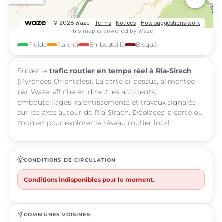
Fluide
Ralenti
Embouteillé
Bloqué
Suivez le
trafic routier en temps réel à Ria-Sirach
(Pyrénées-Orientales). La carte ci-dessus, alimentée
par Waze, affiche en direct les accidents,
embouteillages, ralentissements et travaux signalés
sur les axes autour de Ria-Sirach. Déplacez la carte ou
zoomez pour explorer le réseau routier local.
routine
CONDITIONS DE CIRCULATION
Conditions indisponibles pour le moment.
near_me
COMMUNES VOISINES