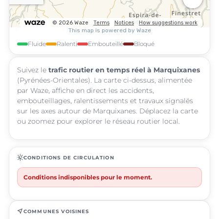
Fluide
Ralenti
Embouteillé
Bloqué
Suivez le
trafic routier en temps réel à Marquixanes
(Pyrénées-Orientales). La carte ci-dessus, alimentée
par Waze, affiche en direct les accidents,
embouteillages, ralentissements et travaux signalés
sur les axes autour de Marquixanes. Déplacez la carte
ou zoomez pour explorer le réseau routier local.
routine
CONDITIONS DE CIRCULATION
Conditions indisponibles pour le moment.
near_me
COMMUNES VOISINES