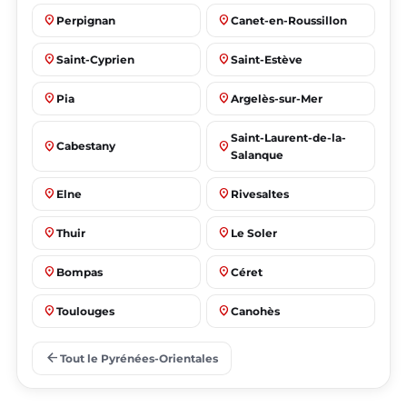
place
place
Perpignan
Canet-en-Roussillon
place
place
Saint-Cyprien
Saint-Estève
place
place
Pia
Argelès-sur-Mer
Saint-Laurent-de-la-
place
place
Cabestany
Salanque
place
place
Elne
Rivesaltes
place
place
Thuir
Le Soler
place
place
Bompas
Céret
place
place
Toulouges
Canohès
place
place
Prades
Le Barcarès
arrow_back
Tout le Pyrénées-Orientales