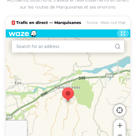
sur les routes de Marquixanes et ses environs.
traffic
Trafic en direct — Marquixanes
Source : Waze Live Map