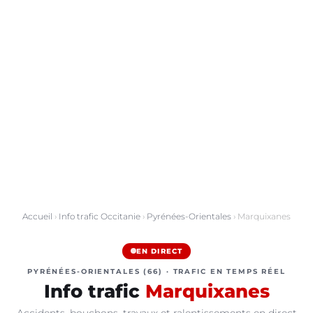
Accueil
›
Info trafic Occitanie
›
Pyrénées-Orientales
› Marquixanes
EN DIRECT
PYRÉNÉES-ORIENTALES (66) · TRAFIC EN TEMPS RÉEL
Info trafic
Marquixanes
Accidents, bouchons, travaux et ralentissements en direct