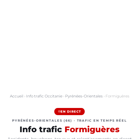
Accueil
›
Info trafic Occitanie
›
Pyrénées-Orientales
› Formiguères
EN DIRECT
PYRÉNÉES-ORIENTALES (66) · TRAFIC EN TEMPS RÉEL
Info trafic
Formiguères
Accidents, bouchons, travaux et ralentissements en direct