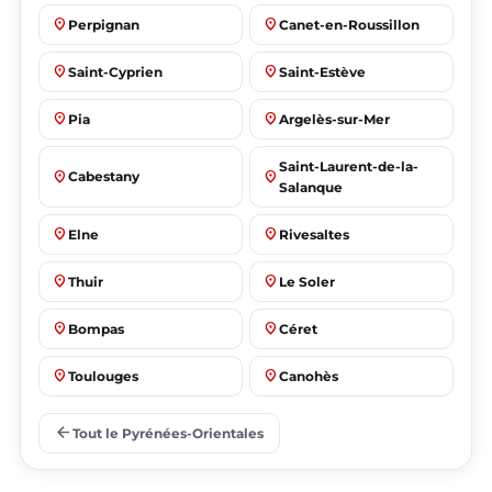
place
place
Perpignan
Canet-en-Roussillon
place
place
Saint-Cyprien
Saint-Estève
place
place
Pia
Argelès-sur-Mer
Saint-Laurent-de-la-
place
place
Cabestany
Salanque
place
place
Elne
Rivesaltes
place
place
Thuir
Le Soler
place
place
Bompas
Céret
place
place
Toulouges
Canohès
place
place
Prades
Le Barcarès
arrow_back
Tout le Pyrénées-Orientales