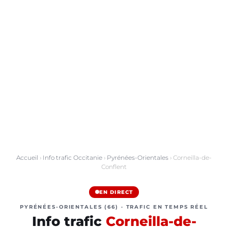
Accueil
›
Info trafic Occitanie
›
Pyrénées-Orientales
› Corneilla-de-
Conflent
EN DIRECT
PYRÉNÉES-ORIENTALES (66) · TRAFIC EN TEMPS RÉEL
Info trafic
Corneilla-de-