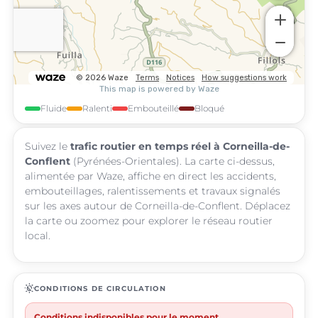
Fluide
Ralenti
Embouteillé
Bloqué
Suivez le
trafic routier en temps réel à Corneilla-de-
Conflent
(Pyrénées-Orientales). La carte ci-dessus,
alimentée par Waze, affiche en direct les accidents,
embouteillages, ralentissements et travaux signalés
sur les axes autour de Corneilla-de-Conflent. Déplacez
la carte ou zoomez pour explorer le réseau routier
local.
routine
CONDITIONS DE CIRCULATION
Conditions indisponibles pour le moment.