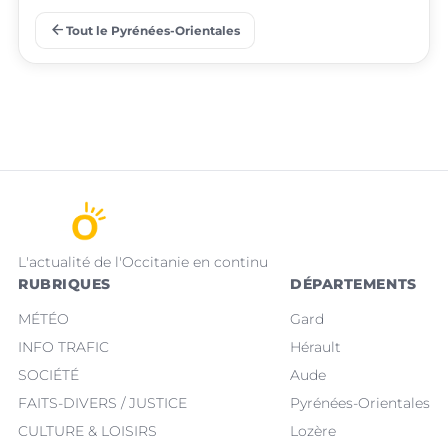
place
place
Prades
Le Barcarès
arrow_back
Tout le Pyrénées-Orientales
L'actualité de l'Occitanie en continu
RUBRIQUES
DÉPARTEMENTS
MÉTÉO
Gard
INFO TRAFIC
Hérault
SOCIÉTÉ
Aude
FAITS-DIVERS / JUSTICE
Pyrénées-Orientales
CULTURE & LOISIRS
Lozère