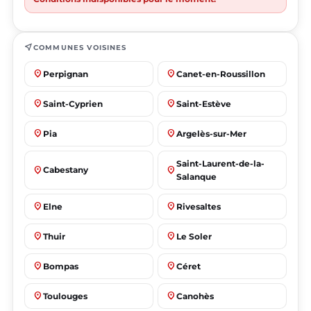
near_me
COMMUNES VOISINES
place
place
Perpignan
Canet-en-Roussillon
place
place
Saint-Cyprien
Saint-Estève
place
place
Pia
Argelès-sur-Mer
Saint-Laurent-de-la-
place
place
Cabestany
Salanque
place
place
Elne
Rivesaltes
place
place
Thuir
Le Soler
place
place
Bompas
Céret
place
place
Toulouges
Canohès