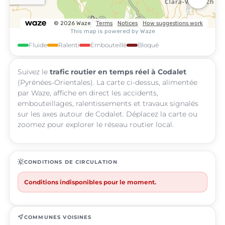
Fluide
Ralenti
Embouteillé
Bloqué
Suivez le
trafic routier en temps réel à Codalet
(Pyrénées-Orientales). La carte ci-dessus, alimentée
par Waze, affiche en direct les accidents,
embouteillages, ralentissements et travaux signalés
sur les axes autour de Codalet. Déplacez la carte ou
zoomez pour explorer le réseau routier local.
routine
CONDITIONS DE CIRCULATION
Conditions indisponibles pour le moment.
near_me
COMMUNES VOISINES