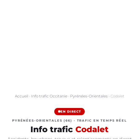
Accueil
›
Info trafic Occitanie
›
Pyrénées-Orientales
› Codalet
EN DIRECT
PYRÉNÉES-ORIENTALES (66) · TRAFIC EN TEMPS RÉEL
Info trafic
Codalet
Accidents, bouchons, travaux et ralentissements en direct