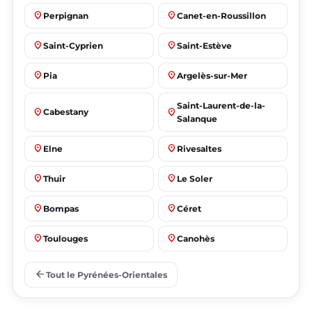
place
place
Perpignan
Canet-en-Roussillon
place
place
Saint-Cyprien
Saint-Estève
place
place
Pia
Argelès-sur-Mer
Saint-Laurent-de-la-
place
place
Cabestany
Salanque
place
place
Elne
Rivesaltes
place
place
Thuir
Le Soler
place
place
Bompas
Céret
place
place
Toulouges
Canohès
place
place
Prades
Le Barcarès
arrow_back
Tout le Pyrénées-Orientales